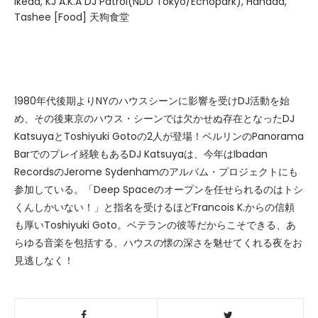
Ikeda, KJ A.K.A DJ Patrol(NDD Tokyo/Echopark), Hanada,
Tashee [Food] 天狗食堂
1980年代後期よりNYのハウスシーンに影響を受けDJ活動を始
め、その後東京のハウス・シーンでは欠かせぬ存在となったDJ
KatsuyaとToshiyuki Gotoの2人が登場！ベルリンのPanorama
Barでのプレイ経験もあるDJ Katsuyaは、今年はIbadan
RecordsのJerome Sydenhamのアルバム・プロジェクトにも
参加している。「Deep Spaceのオープンを任せられるのはトシ
くんしかいない！」と指名を受けるほどFrancois K.からの信頼
も厚いToshiyuki Goto。ベテランの彼等だからこそできる、あ
らゆる音楽を包括する、ハウスの懐の深さを魅せてくれる夜をお
見逃しなく！