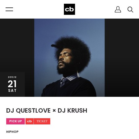
2013.12
21
SAT
DJ QUESTLOVE × DJ KRUSH
PICK UP
HIPHOP