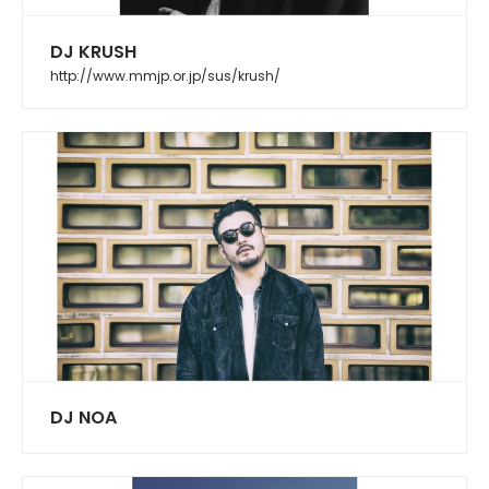
DJ KRUSH
http://www.mmjp.or.jp/sus/krush/
DJ NOA