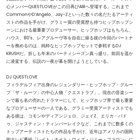
心メンバーQUESTLOVEがこの日再びAIRへ登場する。これまで
CommonやD’Angelo、Jay-Zといった数々の名だたるアーティ
ストの作品を手がけ、グラミー賞の受賞歴も持つヒップホップシ
ーンにおける最重要プロデューサー。ヒップホップはもちろん、
ハウス、80's、レアグルーヴ等を自在に操る彼の今回のパートナ
ーを務めるのは、純粋なヒップホップセットで参戦するDJ
KRUSHだ。折しも年末のパーティシーズン真っ盛り。前回を遥か
に凌駕する、伝説の一夜が幕を開けようとしている。
DJ QUESTLOVE
フィラデルフィア出身のレジェンダリー・ヒップホップ・グルー
プ「ザ・ルーツ」の中心人物「クエストラブ」。現在の音楽シー
ンで最も名の売れたドラマーにして、ヒップホップ界で最も重要
なプロデューサーの一人である。グラミー受賞アーティストでも
ある彼は、コモンやディアンジェロ、ジェイZ、エリカ・バド
ゥ、ジャスティン・ティンバーレイクなど、これまでに数多くの
トップアーティストたちの作品を手がけ、近年はアメリカの国民
的テレビ番組『レイト・ナイト・ウィズ・ジミー・ファロン』に