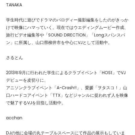
TANAKA
学生時代に遊びでドラマのパロディー撮影編集をしたのがきっか
けで映像にハマっていく。現在ではウエディングムービー作成、
旅行ビデオ編集等や「SOUND DIRECTION」「Longスパンスパ
ン」に所属し、山口県柳井市を中心にVJとして活動中。
さるとん
2013年9月に行われた学生によるクラブイベント「HOSt」でVJ
デビューを皮切りに、
アニソンクラブイベント「A-Crash!!」、愛媛「ヲタスコ！」山
口ハードコアイベント「TTX」などジャンルに捉われず人を映像
で魅了するVJを目指し活動中。
acchan
DJの他に会場の丸テーブルスペースにて作品の展示もしていま