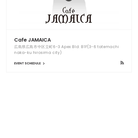
Cafe JAMAICA
広島県広島市中区立町6-3 Apex Bld. B1F(3-6 tatemachi
naka-ku hirosima city)
EVENT SCHEDULE