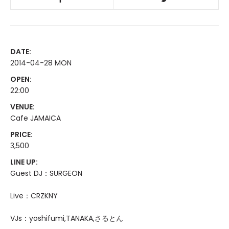
DATE:
2014-04-28 MON
OPEN:
22:00
VENUE:
Cafe JAMAICA
PRICE:
3,500
LINE UP:
Guest DJ：SURGEON
Live：CRZKNY
VJs：yoshifumi,TANAKA,さるとん