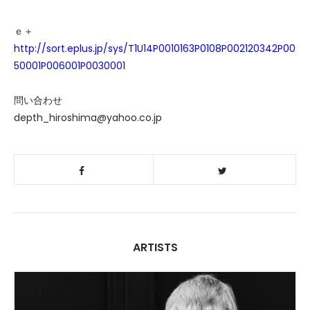
ｅ＋
http://sort.eplus.jp/sys/T1U14P0010163P0108P002120342P00
50001P006001P0030001
問い合わせ
depth_hiroshima@yahoo.co.jp
ARTISTS