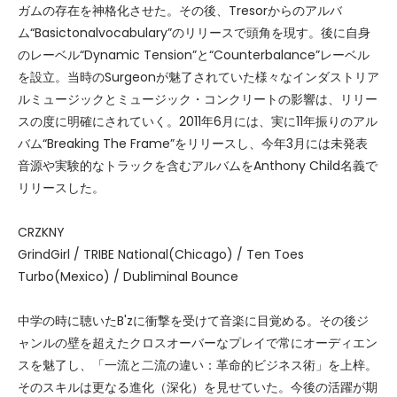
ガムの存在を神格化させた。その後、Tresorからのアルバ
ム“Basictonalvocabulary”のリリースで頭角を現す。後に自身
のレーベル“Dynamic Tension”と“Counterbalance”レーベル
を設立。当時のSurgeonが魅了されていた様々なインダストリア
ルミュージックとミュージック・コンクリートの影響は、リリー
スの度に明確にされていく。2011年6月には、実に11年振りのアル
バム“Breaking The Frame”をリリースし、今年3月には未発表
音源や実験的なトラックを含むアルバムをAnthony Child名義で
リリースした。
CRZKNY
GrindGirl / TRIBE National(Chicago) / Ten Toes
Turbo(Mexico) / Dubliminal Bounce
中学の時に聴いたB'zに衝撃を受けて音楽に目覚める。その後ジ
ャンルの壁を超えたクロスオーバーなプレイで常にオーディエン
スを魅了し、「一流と二流の違い：革命的ビジネス術」を上梓。
そのスキルは更なる進化（深化）を見せていた。今後の活躍が期