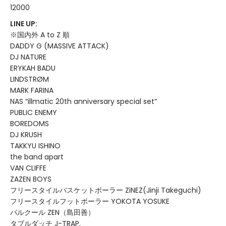
12000
LINE UP:
※国内外 A to Z 順
DADDY G (MASSIVE ATTACK)
DJ NATURE
ERYKAH BADU
LINDSTRØM
MARK FARINA
NAS “illmatic 20th anniversary special set”
PUBLIC ENEMY
BOREDOMS
DJ KRUSH
TAKKYU ISHINO
the band apart
VAN CLIFFE
ZAZEN BOYS
フリースタイルバスケットボーラー ZiNEZ(Jinji Takeguchi)
フリースタイルフットボーラー YOKOTA YOSUKE
パルクール ZEN（島田善）
タブルダッチ J-TRAP.