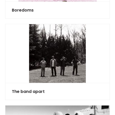
Boredoms
The band apart