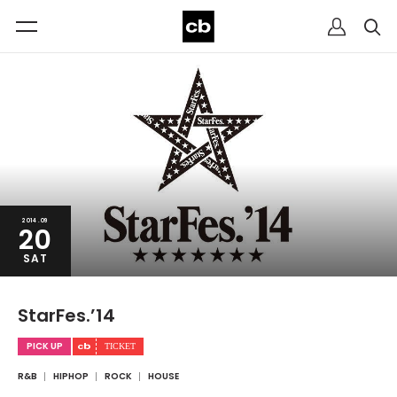
2014.09
20
SAT
StarFes.’14
PICK UP
R&B
HIPHOP
ROCK
HOUSE