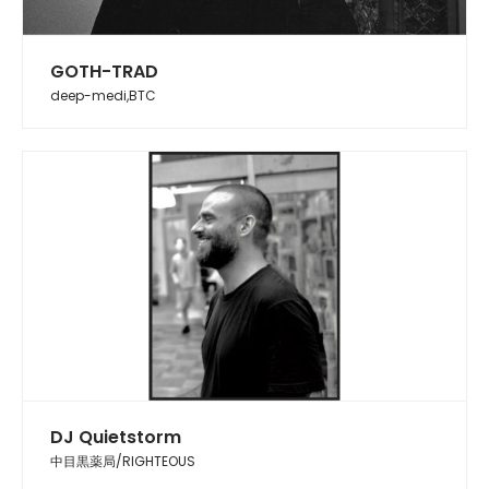
GOTH-TRAD
deep-medi,BTC
DJ Quietstorm
中目黒薬局/RIGHTEOUS