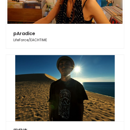
pAradice
LifeForce/EACHTIME