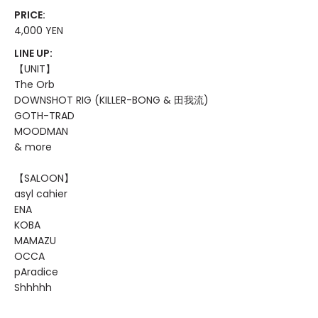
PRICE:
4,000 YEN
LINE UP:
【UNIT】
The Orb
DOWNSHOT RIG (KILLER-BONG & 田我流)
GOTH-TRAD
MOODMAN
& more
【SALOON】
asyl cahier
ENA
KOBA
MAMAZU
OCCA
pAradice
Shhhhh