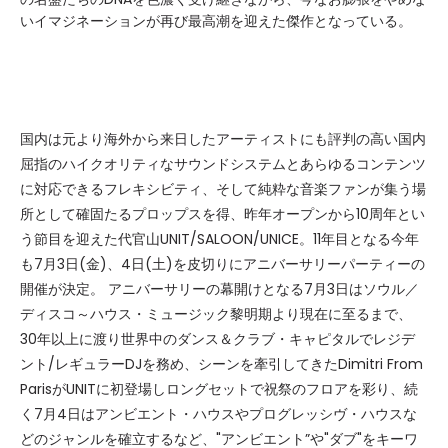
いイマジネーションが再び最高潮を迎えた傑作となっている。
国内は元より海外から来日したアーティストにも評判の高い国内
屈指のハイクオリティなサウンドシステムとあらゆるコンテンツ
に対応できるフレキシビティ、そして純粋な音楽ファンが集う場
所として確固たるプロップスを得、昨年オープンから10周年とい
う節目を迎えた代官山UNIT/SALOON/UNICE。11年目となる今年
も7月3日(金)、4日(土)を皮切りにアニバーサリーパーティーの
開催が決定。 アニバーサリーの幕開けとなる7月3日はソウル／
ディスコ～ハウス・ミュージック黎明期より現在に至るまで、
30年以上に渡り世界中のダンス＆クラブ・キャピタルでレジデ
ント/レギュラーDJを務め、シーンを牽引してきたDimitri From
ParisがUNITに初登場しロングセットで祝祭のフロアを彩り、続
く7月4日はアンビエント・ハウスやプログレッシヴ・ハウスな
どのジャンルを確立するなど、"アンビエント”や"ダブ"をキーワ