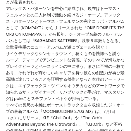
とが発表された。
アレックス・パターソンを中心に結成され、現在はトーマス・
フェルマンとの二人体制で活動を続けるジ・オーブ。アレック
ス・パターソンとトーマス・フェルマンの完全コラボ・アルバム
として〈KOMPAKT〉からリリースされた『OKIE DOKIE IT'S THE
ORB ON KOMAPAKT』から10年、ジ・オーブ名義のフル・アル
バムとしては『BAGHADAD BATTERIES』以来６年振りとなる、
全世界待望のニュー・アルバムが遂にヴェールを脱ぐ！
サイケデリックなシンセ・サウンド、聴くものを恍惚へと誘う
ループ、ディープでアンビエントな質感、そのすべてが滑らかな
ブレイクビーツとベースラインの中に漂う、まさに至福の一枚で
あり、それぞれが輝かしいキャリアを持つ彼らの創造力が再び最
高潮に達していることを証明する傑作となった本作のアートワー
クは、エイフェックス・ツインやオウテカなどのアートワークで
知られるザ・デザイナーズ・リパブリックが手がけ、マスタリン
グはpoleことステファン・ベトケが担当している。
すべての長尺の本編にボーナストラック２曲を収録したジ・オー
ブの最新アルバム『MOONBUILDING 2703 AD』は、7月1日
（水）にリリース。KLF『Chill Out』や『The Orb's
Adventures Beyond the Ultraworld』、『U.F.Orb』など不朽
の名盤たちのDNAを色濃く受け継ぎながら、今なお膨張をやめな