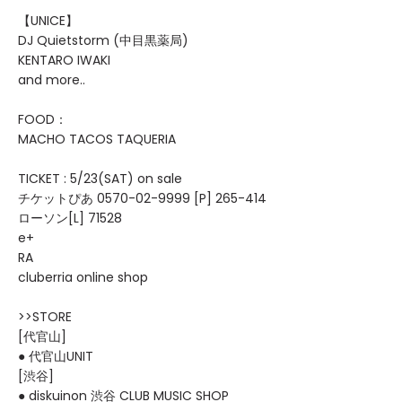
【UNICE】
DJ Quietstorm (中目黒薬局)
KENTARO IWAKI
and more..
FOOD：
MACHO TACOS TAQUERIA
TICKET : 5/23(SAT) on sale
チケットぴあ 0570-02-9999 [P] 265-414
ローソン[L] 71528
e+
RA
cluberria online shop
>>STORE
[代官山]
● 代官山UNIT
[渋谷]
● diskuinon 渋谷 CLUB MUSIC SHOP