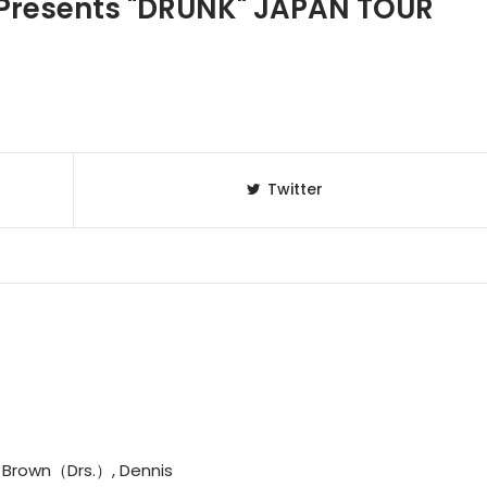
resents "DRUNK" JAPAN TOUR
Twitter
 Brown（Drs.）, Dennis