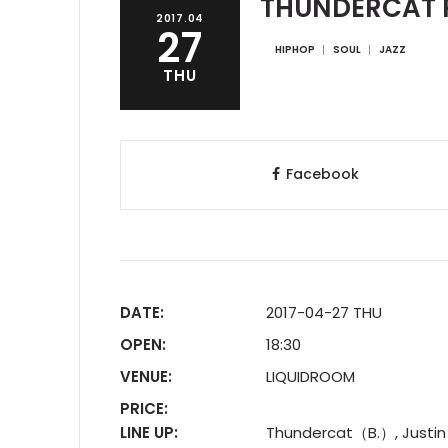
THUNDERCAT P
2017.04
27
HIPHOP
SOUL
JAZZ
THU
Facebook
DATE:
2017-04-27 THU
OPEN:
18:30
VENUE:
LIQUIDROOM
PRICE:
LINE UP:
Thundercat（B.）, Justin