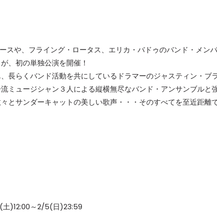
ョウケースや、フライング・ロータス、エリカ・バドゥのバンド・メン
トが、初の単独公演を開催！
ん、長らくバンド活動を共にしているドラマーのジャスティン・ブ
一流ミュージシャン３人による縦横無尽なバンド・アンサンブルと
数々とサンダーキャットの美しい歌声・・・そのすべてを至近距離
12:00～2/5(日)23:59