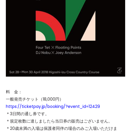
料 金：
一般発売チケット（18,000円）
https://ticketpay.jp/booking/?event_id=12429
＊3日間の通し券です。
＊規定枚数に達しましたら当日券の販売はございません。
＊20歳未満の入場は保護者同伴の場合のみご入場いただけま