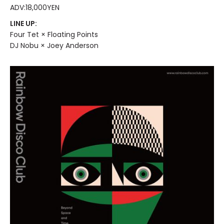
ADV:18,000YEN
LINE UP:
Four Tet × Floating Points
DJ Nobu × Joey Anderson