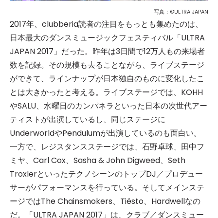
写真：©ULTRA JAPAN
2017年、clubberia読者の注目をもっとも集めたのは、
日本最大のダンスミュージックフェスティバル「ULTRA
JAPAN 2017」だった。昨年は3日間で12万人もの来場者
数を記録。その規模も去ることながら、ライブステージ
ができて、ラインナップが日本独自のものに変化したこ
とは大きかったと考える。ライブステージでは、KOHH
やSALU、水曜日のカンパネラといった日本の次世代アー
ティストが出演しているし、同じステージに
UnderworldやPendulumが出演しているのも面白い。
一方で、レジスタンスステージでは、石野卓球、田中フ
ミヤ、Carl Cox、Sasha & John Digweed、Seth
TroxlerといったテクノシーンのトップDJ／プロデュー
サーがパフォーマンスを行っている。そしてメインステ
ージではThe Chainsmokers、Tiësto、Hardwellなの
だ。「ULTRA JAPAN 2017」は、クラブ／ダンスミュー