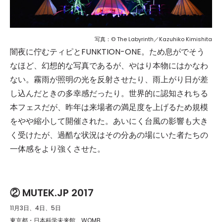
写真：© The Labyrinth／Kazuhiko Kimishita
闇夜に佇むティピとFUNKTION-ONE。ため息がでそう
なほど、幻想的な写真であるが、やはり本物にはかなわ
ない。霧雨が照明の光を反射させたり、雨上がり日が差
し込んだときの多幸感だったり。世界的に認知されちる
本フェスだが、昨年は来場者の満足度を上げるため規模
をやや縮小して開催された。あいにく台風の影響も大き
く受けたが、過酷な状況はその分あの場にいた者たちの
一体感をより強くさせた。
② MUTEK.JP 2017
11月3日、4日、5日
東京都・日本科学未来館、WOMB