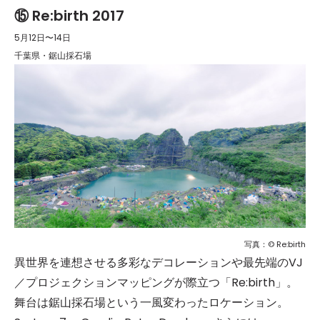
⑮ Re:birth 2017
5月12日〜14日
千葉県・鋸山採石場
写真：© Re:birth
異世界を連想させる多彩なデコレーションや最先端のVJ
／プロジェクションマッピングが際立つ「Re:birth」。
舞台は鋸山採石場という一風変わったロケーション。