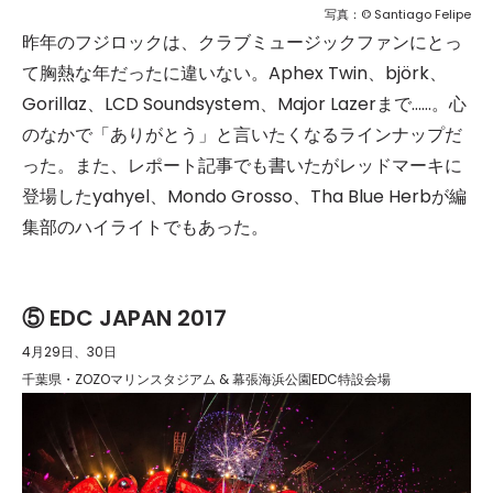
写真：© Santiago Felipe
昨年のフジロックは、クラブミュージックファンにとっ
て胸熱な年だったに違いない。Aphex Twin、björk、
Gorillaz、LCD Soundsystem、Major Lazerまで……。心
のなかで「ありがとう」と言いたくなるラインナップだ
った。また、レポート記事でも書いたがレッドマーキに
登場したyahyel、Mondo Grosso、Tha Blue Herbが編
集部のハイライトでもあった。
⑤ EDC JAPAN 2017
4月29日、30日
千葉県・ZOZOマリンスタジアム & 幕張海浜公園EDC特設会場