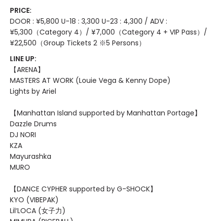
PRICE:
DOOR : ¥5,800 U-18 : 3,300 U-23 : 4,300 / ADV :
¥5,300（Category 4）/ ¥7,000（Category 4 + VIP Pass）/
¥22,500（Group Tickets 2 ※5 Persons）
LINE UP:
【ARENA】
MASTERS AT WORK (Louie Vega & Kenny Dope)
Lights by Ariel
【Manhattan Island supported by Manhattan Portage】
Dazzle Drums
DJ NORI
KZA
Mayurashka
MURO
【DANCE CYPHER supported by G-SHOCK】
KYO (VIBEPAK)
Lil‘LOCA (女子力)