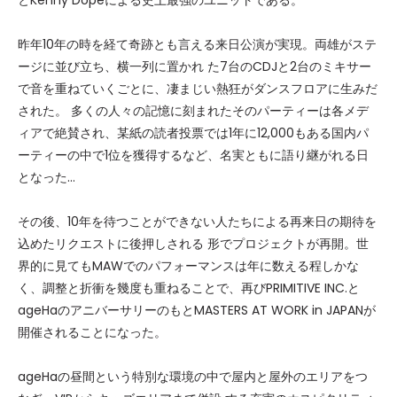
とKenny Dopeによる史上最強のユニットである。
昨年10年の時を経て奇跡とも言える来日公演が実現。両雄がステ
ージに並び立ち、横一列に置かれ た7台のCDJと2台のミキサー
で音を重ねていくごとに、凄まじい熱狂がダンスフロアに生みだ
された。 多くの人々の記憶に刻まれたそのパーティーは各メデ
ィアで絶賛され、某紙の読者投票では1年に12,000もある国内パ
ーティーの中で1位を獲得するなど、名実ともに語り継がれる日
となった…
その後、10年を待つことができない人たちによる再来日の期待を
込めたリクエストに後押しされる 形でプロジェクトが再開。世
界的に見てもMAWでのパフォーマンスは年に数える程しかな
く、調整と折衝を幾度も重ねることで、再びPRIMITIVE INC.と
ageHaのアニバーサリーのもとMASTERS AT WORK in JAPANが
開催されることになった。
ageHaの昼間という特別な環境の中で屋内と屋外のエリアをつ