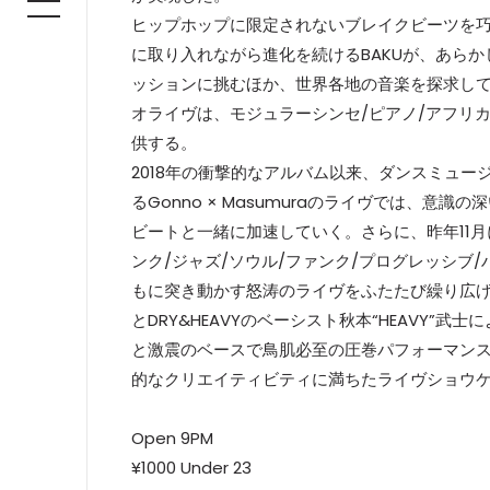
ヒップホップに限定されないブレイクビーツを巧
に取り入れながら進化を続けるBAKUが、あら
ッションに挑むほか、世界各地の音楽を探求しているDJ 
オライヴは、モジュラーシンセ/ピアノ/アフリ
供する。
2018年の衝撃的なアルバム以来、ダンスミュ
るGonno × Masumuraのライヴでは、
ビートと一緒に加速していく。さらに、昨年11月に
ンク/ジャズ/ソウル/ファンク/プログレッシ
もに突き動かす怒涛のライヴをふたたび繰り広げる
とDRY&HEAVYのベーシスト秋本“HEAVY”武士
と激震のベースで鳥肌必至の圧巻パフォーマン
的なクリエイティビティに満ちたライヴショウケ
Open 9PM
¥1000 Under 23