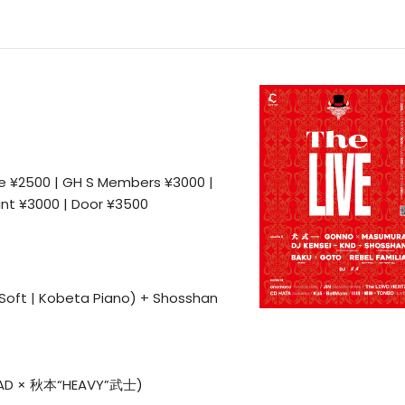
e ¥2500 | GH S Members ¥3000 |
unt ¥3000 | Door ¥3500
 Soft | Kobeta Piano) + Shosshan
TRAD × 秋本“HEAVY”武士)