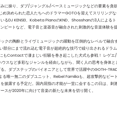
みに操り、ダブ/ジャングル/ベースミュージックなどの要素を貪
かじめ決められた恋人たちへのドラマーGOTOを迎えてスリリングな
KENSEI、Kobeta PianoのKND、Shosshanの3人による
カンビートなど、電子音と楽器音が融合された刺激的な音楽体験を
ージックの陶酔とライヴミュージックの躍動を圧倒的なレベルで融合
意識の深い部分にまで流れ込む電子音が超絶的な技巧で繰り出されるドラム
もContactで凄まじい狂騒を巻き起こした犬式も参戦！ レゲエ
ブ/ハウスなど多彩なジャンルを経由しながら、聞く人の思考を身体と
。ダブステップのパイオニアとして世界で活躍中のGOTH-TRA
による唯一無二のダブユニット、Rebel Familiaも、超攻撃的なビー
スを披露する予定だ。国内屈指の才能が一堂に会するこの日は、刺
ースが2020年に向けて音楽の新たな未来を切り開く。