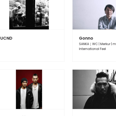
UCND
Gonno
SANKA｜WC | Merkur | m
International Feel