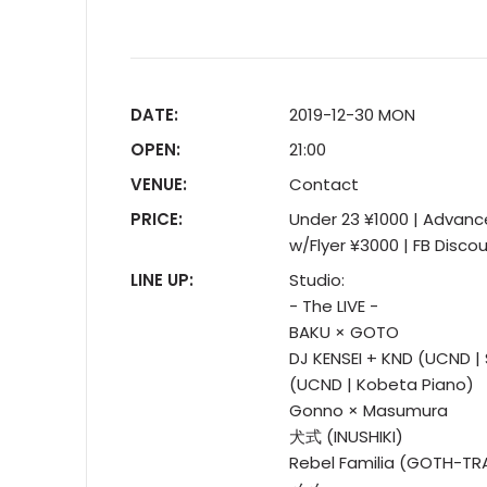
DATE:
2019-12-30 MON
OPEN:
21:00
VENUE:
Contact
PRICE:
Under 23 ¥1000 | Advanc
w/Flyer ¥3000 | FB Disco
LINE UP:
Studio:
- The LIVE -
BAKU × GOTO
DJ KENSEI + KND (UCND |
(UCND | Kobeta Piano)
Gonno × Masumura
犬式 (INUSHIKI)
Rebel Familia (GOTH-