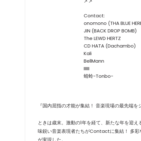
メメ
Contact:
onomono (THA BLUE HER
JIN (BACK DROP BOMB)
The LEWD HERTZ
CD HATA (Dachambo)
Kali
BellMann
IIIIII
蜻蛉-Tonbo-
『国内屈指の才能が集結！ 音楽現場の最先端を
ときは歳末。激動の1年を経て、新たな年を迎え
味鋭い音楽表現者たちがContactに集結！ 
が実現した。