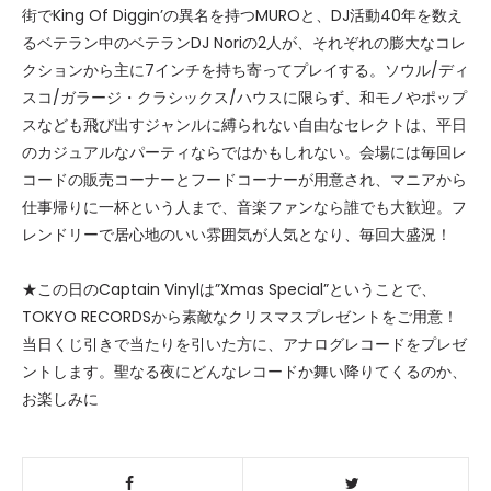
街でKing Of Diggin’の異名を持つMUROと、DJ活動40年を数え
るベテラン中のベテランDJ Noriの2人が、それぞれの膨大なコレ
クションから主に7インチを持ち寄ってプレイする。ソウル/ディ
スコ/ガラージ・クラシックス/ハウスに限らず、和モノやポップ
スなども飛び出すジャンルに縛られない自由なセレクトは、平日
のカジュアルなパーティならではかもしれない。会場には毎回レ
コードの販売コーナーとフードコーナーが用意され、マニアから
仕事帰りに一杯という人まで、音楽ファンなら誰でも大歓迎。フ
レンドリーで居心地のいい雰囲気が人気となり、毎回大盛況！
★この日のCaptain Vinylは”Xmas Special”ということで、
TOKYO RECORDSから素敵なクリスマスプレゼントをご用意！
当日くじ引きで当たりを引いた方に、アナログレコードをプレゼ
ントします。聖なる夜にどんなレコードか舞い降りてくるのか、
お楽しみに