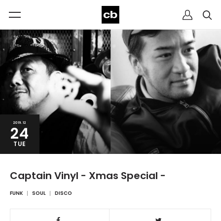
2019.12
24
TUE
Captain Vinyl - Xmas Special -
FUNK
SOUL
DISCO