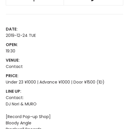
DATE:
2019-12-24 TUE
OPEN:
19:30
VENUE:
Contact
PRICE:
Under 23 ¥1000 | Advance ¥1000 | Door ¥1500 (1D)
LINE UP:
Contact:
DJ Nori & MURO
[Record Pop-up Shop]
Bloody Angle