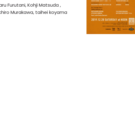
u Furutani, Kohji Matsuda ,
ichiro Murakawa, taihei koyama