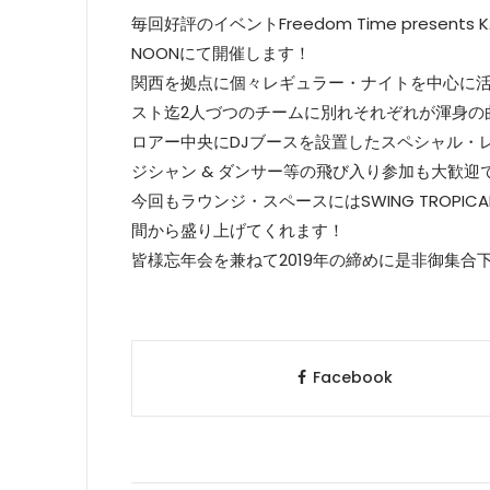
毎回好評のイベントFreedom Time present
NOONにて開催します！
関西を拠点に個々レギュラー・ナイトを中心に活動中のK
スト迄2人づつのチームに別れそれぞれが渾身の
ロアー中央にDJブースを設置したスペシャル・レイア
ジシャン & ダンサー等の飛び入り参加も大歓迎
今回もラウンジ・スペースにはSWING TROPI
間から盛り上げてくれます！
皆様忘年会を兼ねて2019年の締めに是非御集合
Facebook