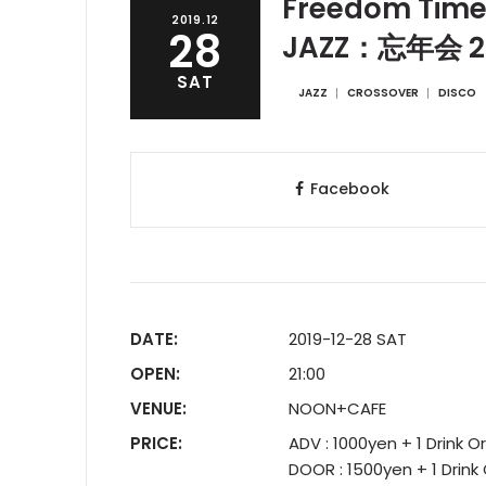
Freedom Time
2019.12
28
JAZZ：忘年会 2
SAT
JAZZ
CROSSOVER
DISCO
Facebook
DATE:
2019-12-28 SAT
OPEN:
21:00
VENUE:
NOON+CAFE
PRICE:
ADV : 1000yen + 1 Drink 
DOOR : 1500yen + 1 Drink