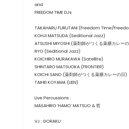
and
FREEDOM TIME DJs
TAKAHARU FURUTANI (Freedom Time/Freed
KOHJI MATSUDA (Seditional Jazz)
ATSUSHI MIYOSHI (薬剤師がつくる薬膳カレー
RYO (Seditional Jazz)
KOICHIRO MURAKAWA (Satellite)
SHINTARO MATSUOKA (FRONTIER)
KOICHI SANO (薬剤師がつくる薬膳カレーの日)
TAIHEI KOYAMA (LIEN)
Live Percussions :
MASAHIRO ‘HAMO’ MATSUO & 哲
VJ : GORAKU