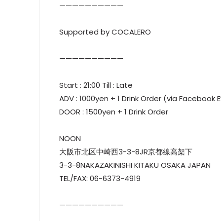
——————————
Supported by COCALERO
——————————
Start : 21:00 Till : Late
ADV : 1000yen + 1 Drink Order (via Facebook
DOOR : 1500yen + 1 Drink Order
NOON
大阪市北区中崎西3-3-8JR京都線高架下
3-3-8NAKAZAKINISHI KITAKU OSAKA JAPAN
TEL/FAX: 06-6373-4919
——————————