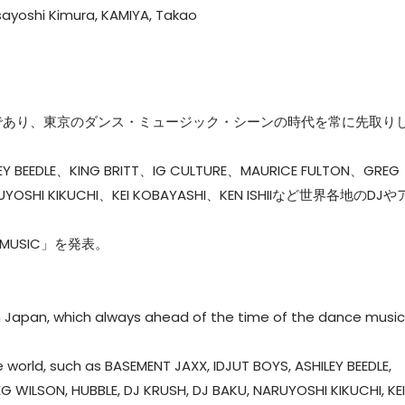
ayoshi Kimura, KAMIYA, Takao
の1つであり、東京のダンス・ミュージック・シーンの時代を常に先取り
 BEEDLE、KING BRITT、IG CULTURE、MAURICE FULTON、GREG
UYOSHI KIKUCHI、KEI KOBAYASHI、KEN ISHIIなど世界各地のDJや
 MUSIC」を発表。
y in Japan, which always ahead of the time of the dance music
he world, such as BASEMENT JAXX, IDJUT BOYS, ASHILEY BEEDLE,
G WILSON, HUBBLE, DJ KRUSH, DJ BAKU, NARUYOSHI KIKUCHI, KEI