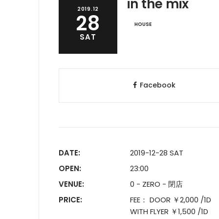
in the mix
2019.12
28
HOUSE
SAT
Facebook
DATE:
2019-12-28 SAT
OPEN:
23:00
VENUE:
0 - ZERO - 閉店
PRICE:
FEE： DOOR ￥2,000 
WITH FLYER ￥1,500 /1