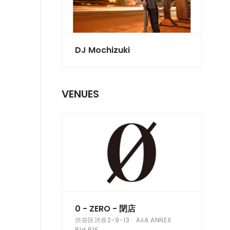
DJ Mochizuki
VENUES
0 - ZERO - 閉店
渋谷区渋谷2-9-13 AiiA ANNEX
Bld.B1F