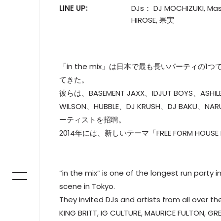
LINE UP:
DJs： DJ MOCHIZUKI, Mas
HIROSE, 果実
「in the mix」は日本で最も長いパーティ
てきた。
彼らは、BASEMENT JAXX、IDJUT BOYS、ASHILEY
WILSON、HUBBLE、DJ KRUSH、DJ BAKU、NAR
ーティストを招聘。
2014年には、新しいテーマ「FREE FORM HOUSE
“in the mix” is one of the longest run part
scene in Tokyo.
They invited DJs and artists from all over t
KING BRITT, IG CULTURE, MAURICE FULTON, GRE