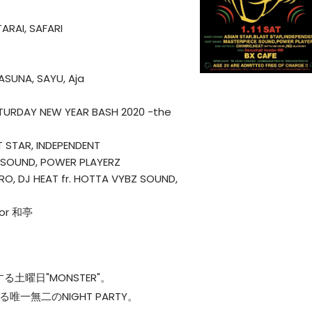
ARAI, SAFARI
ASUNA, SAYU, Aja
TURDAY NEW YEAR BASH 2020 -the
T STAR, INDEPENDENT
 SOUND, POWER PLAYERZ
HIRO, DJ HEAT fr. HOTTA VYBZ SOUND,
dor 和亭
する土曜日"MONSTER"。
唯一無二のNIGHT PARTY。