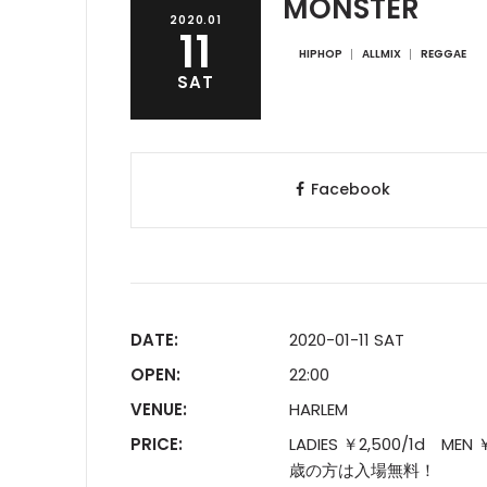
MONSTER
2020.01
11
HIPHOP
ALLMIX
REGGAE
SAT
Facebook
DATE:
2020-01-11 SAT
OPEN:
22:00
VENUE:
HARLEM
PRICE:
LADIES ￥2,500/1d MEN ￥
歳の方は入場無料！