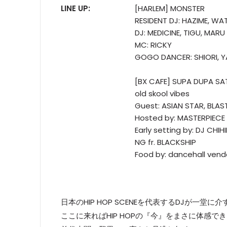
LINE UP:
[HARLEM] MONSTER
RESIDENT DJ: HAZIME, WAT
DJ: MEDICINE, TIGU, MARU
MC: RICKY
GOGO DANCER: SHIORI, Y
[BX CAFE] SUPA DUPA SA
old skool vibes
Guest: ASIAN STAR, BLAS
Hosted by: MASTERPIECE
Early setting by: DJ CHI
NG fr. BLACKSHIP
Food by: dancehall ven
日本のHIP HOP SCENEを代表するDJが一堂に介
ここに来ればHIP HOPの『今』をまさに体感できる