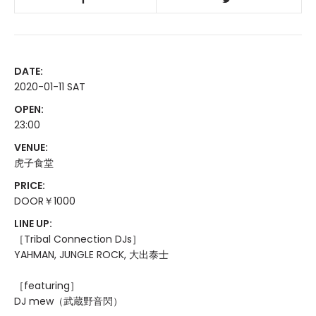
DATE:
2020-01-11 SAT
OPEN:
23:00
VENUE:
虎子食堂
PRICE:
DOOR￥1000
LINE UP:
［Tribal Connection DJs］
YAHMAN, JUNGLE ROCK, 大出泰士
［featuring］
DJ mew（武蔵野音閃）