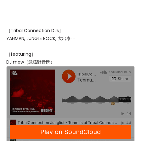
［Tribal Connection DJs］
YAHMAN, JUNGLE ROCK, 大出泰士
［featuring］
DJ mew（武蔵野音閃）