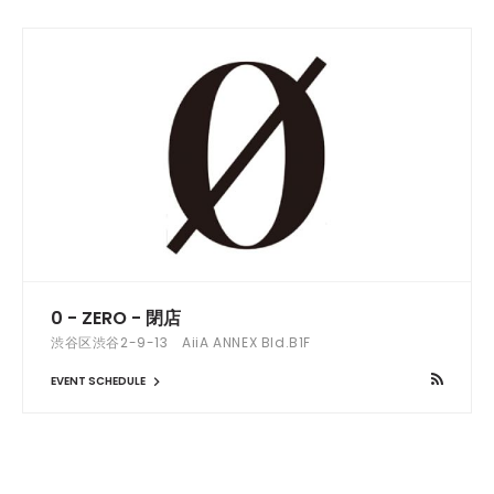
0 - ZERO - 閉店
渋谷区渋谷2-9-13 AiiA ANNEX Bld.B1F
EVENT SCHEDULE