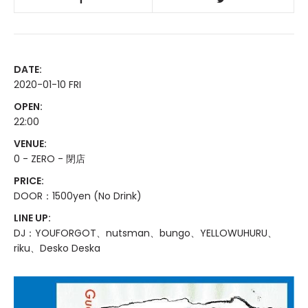
DATE:
2020-01-10 FRI
OPEN:
22:00
VENUE:
0 - ZERO - 閉店
PRICE:
DOOR：1500yen (No Drink)
LINE UP:
DJ：YOUFORGOT、nutsman、bungo、YELLOWUHURU、
riku、Desko Deska