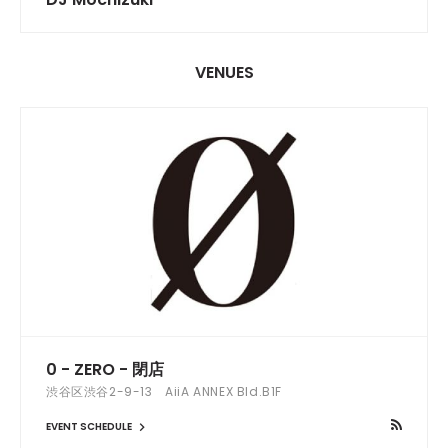
VENUES
0 - ZERO - 閉店
渋谷区渋谷2-9-13 AiiA ANNEX Bld.B1F
EVENT SCHEDULE