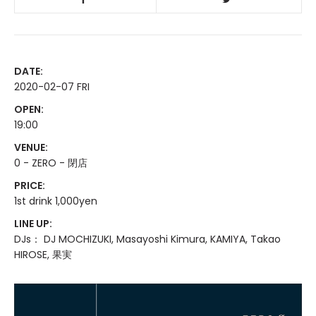
DATE:
2020-02-07 FRI
OPEN:
19:00
VENUE:
0 - ZERO - 閉店
PRICE:
1st drink 1,000yen
LINE UP:
DJs： DJ MOCHIZUKI, Masayoshi Kimura, KAMIYA, Takao
HIROSE, 果実