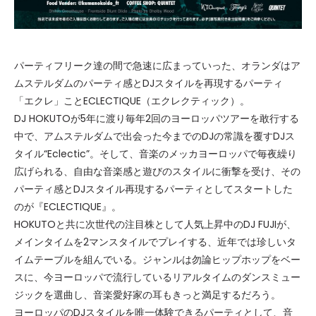
パーティフリーク達の間で急速に広まっていった、オランダはア
ムステルダムのパーティ感とDJスタイルを再現するパーティ
「エクレ」ことECLECTIQUE（エクレクティック）。
DJ HOKUTOが5年に渡り毎年2回のヨーロッパツアーを敢行する
中で、アムステルダムで出会った今までのDJの常識を覆すDJス
タイル“Eclectic”。そして、音楽のメッカヨーロッパで毎夜繰り
広げられる、自由な音楽感と遊びのスタイルに衝撃を受け、その
パーティ感とDJスタイル再現するパーティとしてスタートした
のが『ECLECTIQUE』。
HOKUTOと共に次世代の注目株として人気上昇中のDJ FUJIが、
メインタイムを2マンスタイルでプレイする、近年では珍しいタ
イムテーブルを組んでいる。ジャンルは勿論ヒップホップをベー
スに、今ヨーロッパで流行しているリアルタイムのダンスミュー
ジックを選曲し、音楽愛好家の耳もきっと満足するだろう。
ヨーロッパのDJスタイルを唯一体験できるパーティとして、音