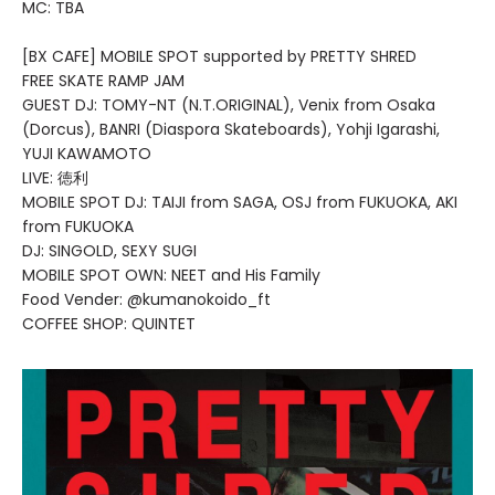
MC: TBA
[BX CAFE] MOBILE SPOT supported by PRETTY SHRED
FREE SKATE RAMP JAM
GUEST DJ: TOMY-NT (N.T.ORIGINAL), Venix from Osaka
(Dorcus), BANRI (Diaspora Skateboards), Yohji Igarashi,
YUJI KAWAMOTO
LIVE: 徳利
MOBILE SPOT DJ: TAIJI from SAGA, OSJ from FUKUOKA, AKI
from FUKUOKA
DJ: SINGOLD, SEXY SUGI
MOBILE SPOT OWN: NEET and His Family
Food Vender: @kumanokoido_ft
COFFEE SHOP: QUINTET