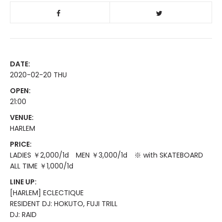
DATE:
2020-02-20 THU
OPEN:
21:00
VENUE:
HARLEM
PRICE:
LADIES ￥2,000/1d MEN ￥3,000/1d ※ with SKATEBOARD
ALL TIME ￥1,000/1d
LINE UP:
[HARLEM] ECLECTIQUE
RESIDENT DJ: HOKUTO, FUJI TRILL
DJ: RAID