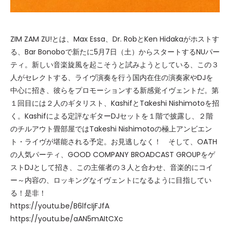
ZIM ZAM ZU!とは、Max Essa、Dr. RobとKen Hidakaがホストす
る、Bar Bonoboで新たに5月7日（土）からスタートするNUパー
ティ。新しい音楽旋風を起こそうと試みようとしている、この３
人がセレクトする、ライヴ演奏を行う国内在住の演奏家やDJを
中心に招き、彼らをプロモーションする新感覚イヴェントだ。第
１回目には２人のギタリスト、KashifとTakeshi Nishimotoを招
く。Kashifによる定評なギターDJセットを１階で披露し、２階
のチルアウト畳部屋ではTakeshi Nishimotoの極上アンビエン
ト・ライヴが堪能される予定。お見逃しなく！ そして、OATH
の人気パーティ、GOOD COMPANY BROADCAST GROUPをゲ
ストDJとして招き、この主催者の３人と合わせ、音楽的にコイ
ー～内容の、ロッキングなイヴェントになるように目指してい
る！是非！
https://youtu.be/B6lfcIjFJfA
https://youtu.be/aAN5mAItCXc