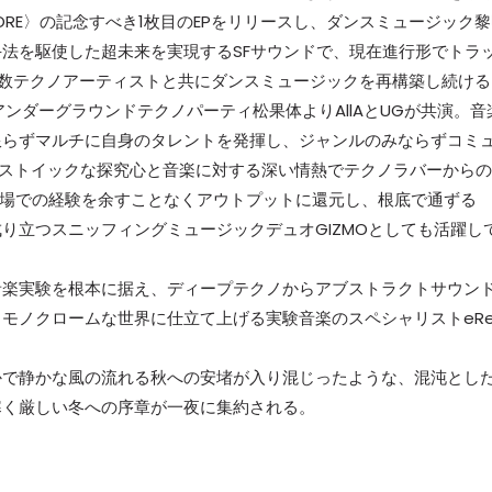
PLORE〉の記念すべき1枚目のEPをリリースし、ダンスミュージック
法を駆使した超未来を実現するSFサウンドで、現在進行形でトラ
内有数テクノアーティストと共にダンスミュージックを再構築し続ける
アンダーグラウンドテクノパーティ松果体よりAllAとUGが共演。音
限らずマルチに自身のタレントを発揮し、ジャンルのみならずコミ
ではストイックな探究心と音楽に対する深い情熱でテクノラバーからの
の現場での経験を余すことなくアウトプットに還元し、根底で通ずる
り立つスニッフィングミュージックデュオGIZMOとしても活躍し
音楽実験を根本に据え、ディープテクノからアブストラクトサウン
モノクロームな世界に仕立て上げる実験音楽のスペシャリストeRe
かで静かな風の流れる秋への安堵が入り混じったような、混沌とし
寒く厳しい冬への序章が一夜に集約される。