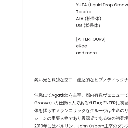
YUTA (Liquid Drop Groov
Tasoko
AllA (松果体)
UG (松果体）
[AFTERHOURS]
eRee
and more
鈍い光と孤独な空白、蠱惑的なヒプノティック
沖縄にてAgatidaを主宰、都内有数ヴェニューで
Groove〉の仕掛け人であるYUTAがENTERに初
体を揺らすメランコリックなグルーヴは生命の
シーンの重要人物であり異端児である彼の初登場
2019年にはベルリン、John Osborn主宰のダン