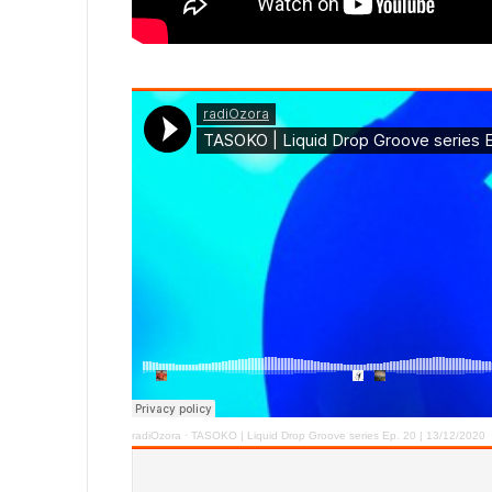
radiOzora
·
TASOKO | Liquid Drop Groove series Ep. 20 | 13/12/2020