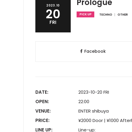
Prologue
2023.10
20
PICK UP
TECHNO
OTHER
FRI
Facebook
DATE:
2023-10-20 FRI
OPEN:
22:00
VENUE:
ENTER shibuya
PRICE:
¥2000 Door | ¥1000 Afte
LINE UP:
Line-up: