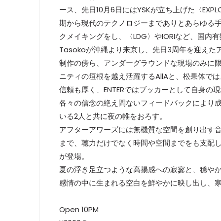
ース、先日10月6日にはYSKが立ち上げた〈EX
期から現代のテクノロジーまでありとあらゆる手
クメイキングをし、〈LDG〉やIORIなど、国
Tasokoが沖縄より来京し、先日3周年を迎えた
制作の傍ら、アンダーグラウンドな現場のみに
ニティの垣根を越え活躍するAllAと、松果体
信頼も厚く、ENTERではブッカーとして自身
各々の信念の絶え間ないフィードバックにより成
いる2人と共に夜の帷をおろす。
アフターアワーズには無機質な空間を創り出す
まで、聴力だけでなく時間や空間までをも支配し
が登場。
夏の浮き足立つような高揚感への寂寥と、穏や
感情の中に生まれる空白を鮮やかに映し出し、
Open 10PM