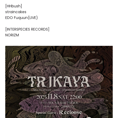
[HHbush]
straincakes
EDO Fuquun(LIVE)
[INTERSPECIES RECORDS]
NORIZM