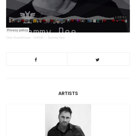
Club Guesthouse
·
GH009 ::: Sammy Dee
ARTISTS