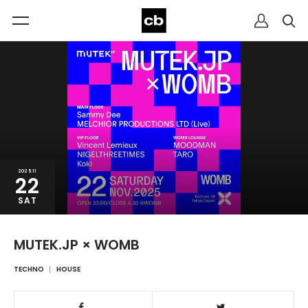
2025.11
22
SAT
MUTEK.JP × WOMB
TECHNO
HOUSE