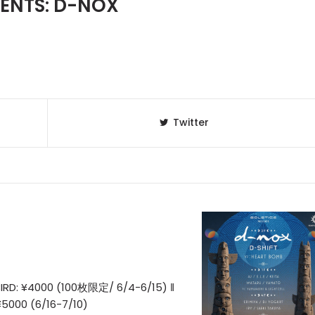
SENTS: D-NOX
Twitter
IRD: ¥4000 (100枚限定/ 6/4-6/15) ‖
5000 (6/16-7/10)