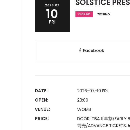
SOLSTICE PRE
2026.07
10
PICK UP
TECHNO
FRI
Facebook
DATE:
2026-07-10 FRI
OPEN:
23:00
VENUE:
WOMB
PRICE:
DOOR: TBA ‖ 早割/EARLY B
前売/ADVANCE TICKETS: ¥