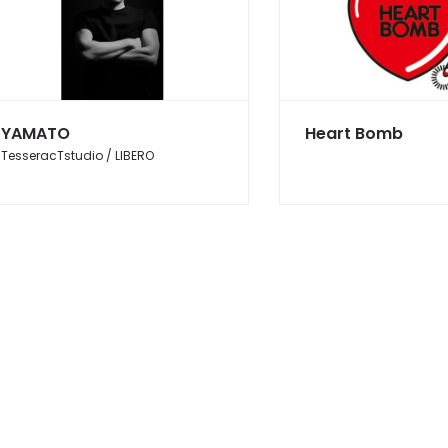
YAMATO
Heart Bomb
TesseracTstudio / LIBERO