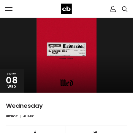
2026.07
08
WED
Wednesday
HIPHOP
ALLMIX