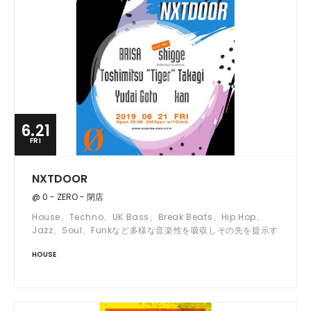
6.21
FRI
NXTDOOR
@ 0 - ZERO - 閉店
House、Techno、UK Bass、Break Beats、Hip Hop、
Jazz、Soul、Funkなど多様な音楽性を吸収しその先を提示す
るミックスやトラックを紡いでいく、「And Beyond」を
HOUSE
テーマに隔月開催しているNXTDOOR。