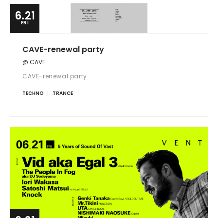
6.21
FRI
CAVE-renewal party
@ CAVE
CAVE-renewal party
TECHNO
TRANCE