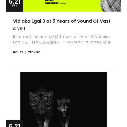
6.21
FRI
Vid aka Egal 3 at 5 Years of Sound Of Vast
@ VENT
Ricardo Villalobosも絶賛するルーマニアの才能 Vid aka
Egal 3が、日本が誇る優良レーベルSound Of Vastの5周年
パーティーに出演
HOUSE
TECHNO
6.21