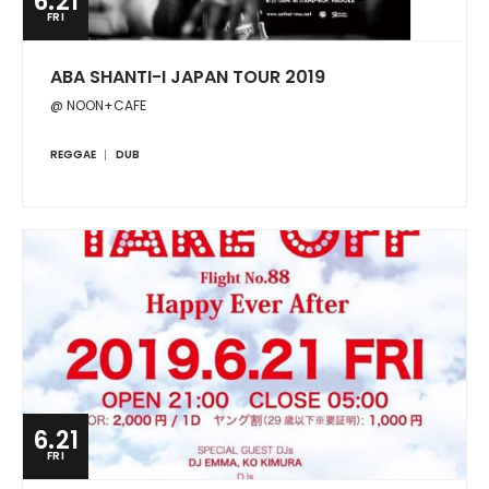
6.21
FRI
ABA SHANTI-I JAPAN TOUR 2019
@ NOON+CAFE
REGGAE
DUB
6.21
FRI