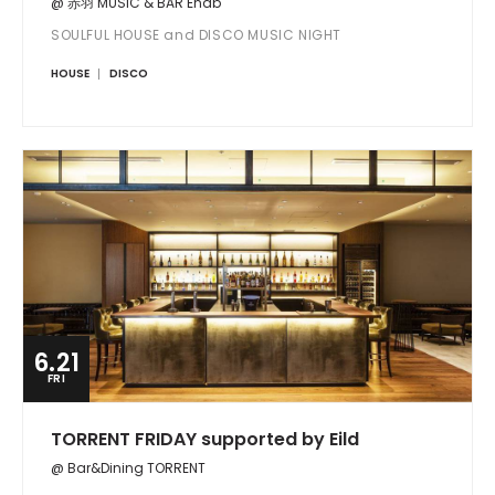
@ 赤羽 MUSIC & BAR Enab
SOULFUL HOUSE and DISCO MUSIC NIGHT
HOUSE
DISCO
6.21
FRI
TORRENT FRIDAY supported by Eild
@ Bar&Dining TORRENT