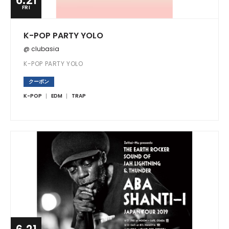
6.21
FRI
K-POP PARTY YOLO
@ clubasia
K-POP PARTY YOLO
クーポン
K-POP
EDM
TRAP