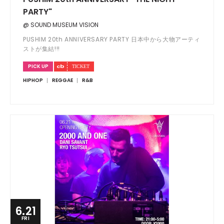
PARTY"
@ SOUND MUSEUM VISION
PUSHIM 20th ANNIVERSARY PARTY 日本中から大物アーティ
ストが集結!!!
PICK UP
HIPHOP
REGGAE
R&B
6.21
FRI