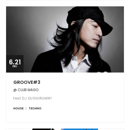
6.21
FRI
GROOVE#3
@ CLUB MAGO
feat DJ SUGIURUMN!!
HOUSE
TECHNO