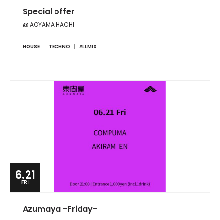
Special offer
@ AOYAMA HACHI
HOUSE
TECHNO
ALLMIX
6.21
FRI
Azumaya -Friday-