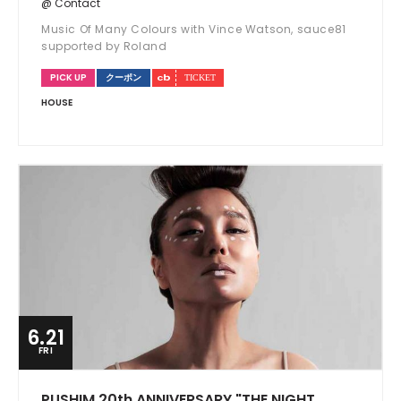
@ Contact
Music Of Many Colours with Vince Watson, sauce81
supported by Roland
PICK UP
クーポン
HOUSE
6.21
FRI
PUSHIM 20th ANNIVERSARY "THE NIGHT