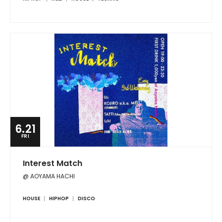
6.21
FRI
Interest Match
@ AOYAMA HACHI
HOUSE
HIPHOP
DISCO