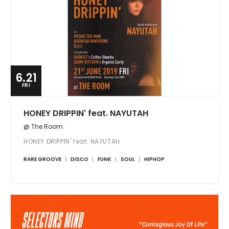
6.21
FRI
HONEY DRIPPIN' feat. NAYUTAH
@ The Room
HONEY DRIPPIN' feat. NAYUTAH
RARE GROOVE
DISCO
FUNK
SOUL
HIPHOP