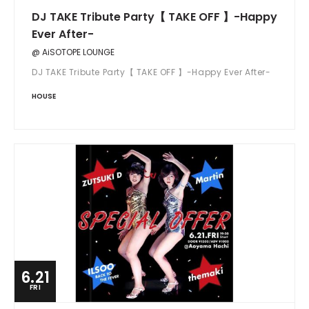
DJ TAKE Tribute Party【 TAKE OFF 】-Happy
Ever After-
@ AiSOTOPE LOUNGE
DJ TAKE Tribute Party【 TAKE OFF 】-Happy Ever After-
HOUSE
6.21
FRI