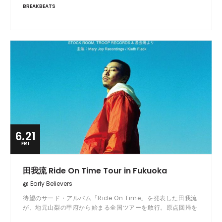
BREAKBEATS
6.21
FRI
田我流 Ride On Time Tour in Fukuoka
@ Early Believers
待望のサード・アルバム「Ride On Time」を発表した田我流
が、地元山梨の甲府から始まる全国ツアーを敢行。原点回帰を
はかるべく新たなプロデューサー陣と制作したフレッシュな