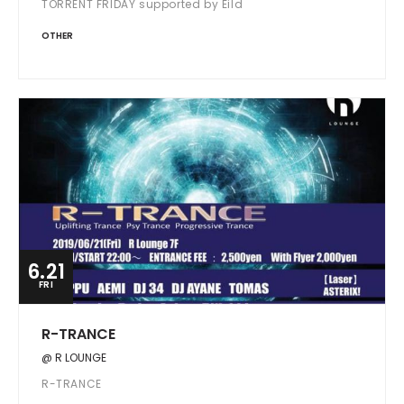
TORRENT FRIDAY supported by Eild
OTHER
6.21
FRI
R-TRANCE
@ R LOUNGE
R-TRANCE