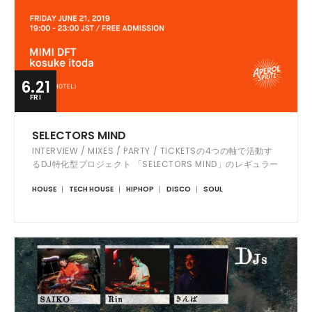
6.21
FRI
SELECTORS MIND
INTERVIEW / MIXES / PARTY / TICKETSの4つの軸で活動す
るDJ特化型プロジェクト 「SELECTORS MIND」のレギュラー
パーティ。 厳選されたラインナップは「SELECTORS MIND」
HOUSE
TECH HOUSE
HIPHOP
DISCO
SOUL
のINTERVIEWに参加したDJのみに限定。 3回目の開催は、雑
食性であらゆるジャンルを喰らい尽くす、現在進行形の個性派
ビートメーカー/ DJ 「MIMI DFT」と、独特の世界観で11年目
を迎えたパーティー「SLEEPING BAG」のレジデント・イベン
トプランナーでもある「k