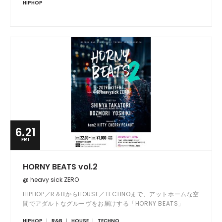
HIPHOP
ニューアルバムを中心に、新旧織り交ぜた最強なセットを披
露。ガツガツと畳み掛けるエモーショナルなパフォーマンスを
生で体験下さい。 福岡では初となるワンマン公演でのロング
セット&オープニングDJにはKMの出演が決定！！更には豪華
アフターも有り！！お見逃しなく！！
6.21
FRI
HORNY BEATS vol.2
@ heavy sick ZERO
HIPHOP／R＆BからHOUSE／TECHNOまで、アットホームな空
間でアダルトなグルーヴをお届けする「HORNY BEATS」
HIPHOP
R&B
HOUSE
TECHNO