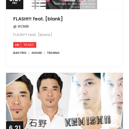
FRI
FLASH!!! feat. [blank]
@ WOMB
FLASH!!! feat. [blank]
ELECTRO
HOUSE
TECHNO
6.21