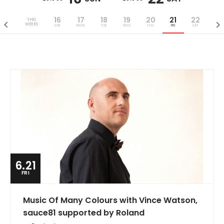
16
17
18
19
20
21
22
THIS
WEEKS
SUN
MON
TUE
WED
THU
FRI
SAT
6.21
FRI
Music Of Many Colours with Vince Watson,
sauce81 supported by Roland