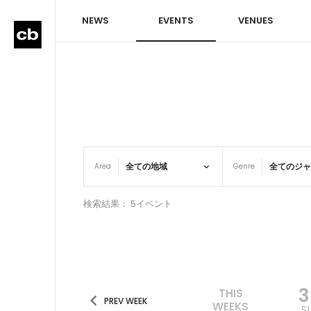
NEWS
EVENTS
VENUES
Area
Genre
検索結果： 5イベント
THIS
PREV WEEK
WEEKS
S