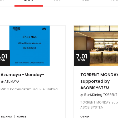
.01
7.01
MON
MON
Azumaya -Monday-
TORRENT MONDA
supported by
@ AZUMAYA
ASOBISYSTEM
Mikio Kaminakamura, Rie Shibya
@ Bar&Dining TORRENT
TORRENT MONDAY sup
ASOBISYSTEM
TECHNO
HOUSE
OTHER