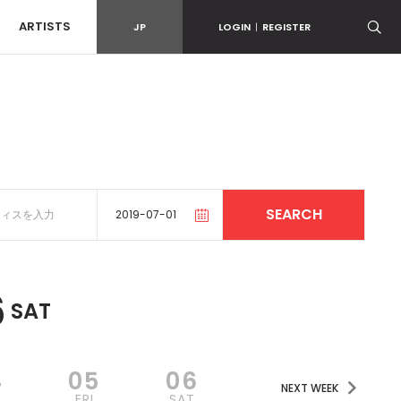
ARTISTS
JP
LOGIN
|
REGISTER
6
SAT
4
05
06
NEXT WEEK
U
FRI
SAT