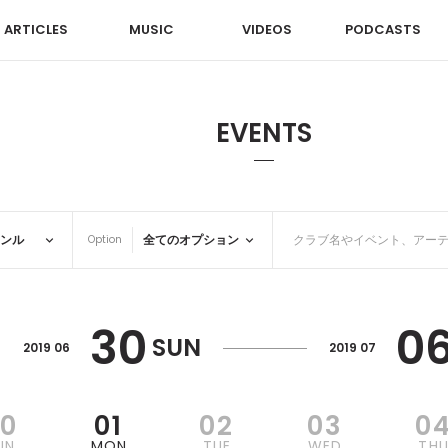
ARTICLES
MUSIC
VIDEOS
PODCASTS
EVENTS
Option
30
0
SUN
2019 06
2019 07
30
01
02
03
0
UN
MON
TUE
WED
TH