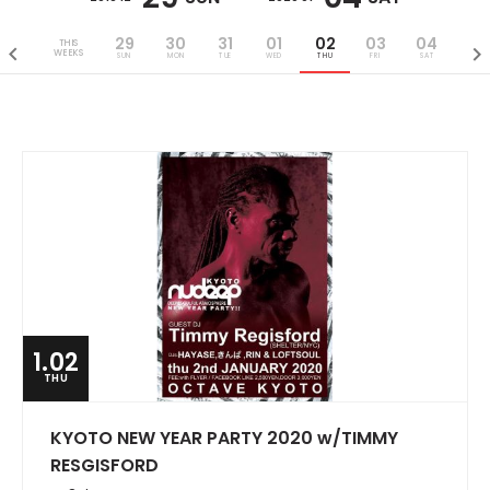
29
30
31
01
02
03
04
THIS
WEEKS
SUN
MON
TUE
WED
THU
FRI
SAT
1.02
THU
KYOTO NEW YEAR PARTY 2020 w/TIMMY
RESGISFORD