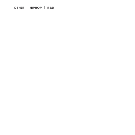
OTHER
HIPHOP
R&B