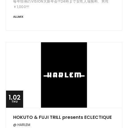
毎年恒例のVISION大新年会!!!24時まで女性入場無料、男性
￥1,000!!!
ALLMIX
1.02
THU
HOKUTO & FUJI TRILL presents ECLECTIQUE
@ HARLEM