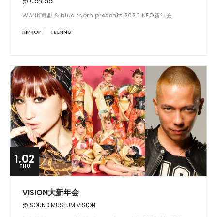
@ Contact
WANK同盟 & blue room presents 2020 NEO新年会
HIPHOP
TECHNO
1.02
THU
VISION大新年会
@ SOUND MUSEUM VISION