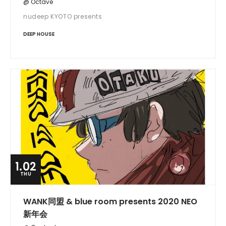
@ Octave
nudeep KYOTO presents
DEEP HOUSE
1.02
THU
WANK同盟 & blue room presents 2020 NEO
新年会