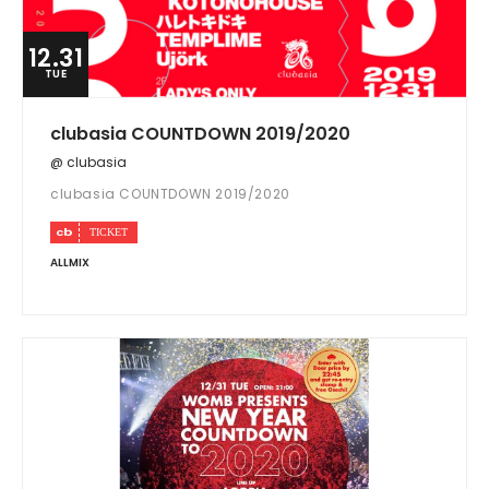
12.31
TUE
clubasia COUNTDOWN 2019/2020
@ clubasia
clubasia COUNTDOWN 2019/2020
ALLMIX