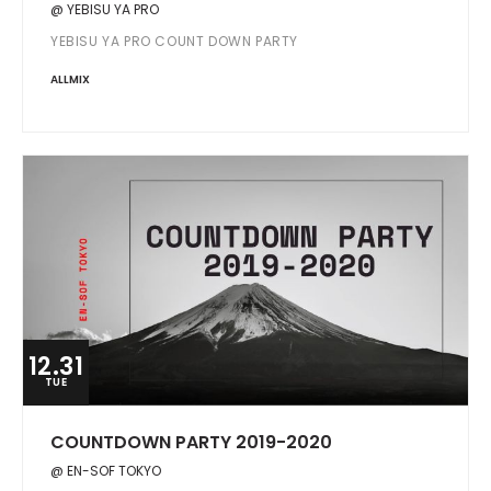
@ YEBISU YA PRO
YEBISU YA PRO COUNT DOWN PARTY
ALLMIX
12.31
TUE
COUNTDOWN PARTY 2019-2020
@ EN-SOF TOKYO