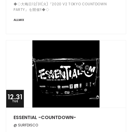
◆◇大晦日12/31(火)『2020 V2 TOKYO COUNTDOWN
PARTY』を開催‼️◆◇
ALLMIX
12.31
TUE
ESSENTIAL -COUNTDOWN-
@ SURFDISCO