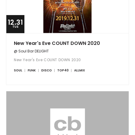
12.31
TUE
New Year's Eve COUNT DOWN 2020
@ Soul Bar DELIGHT
New Year's Eve COUNT DOWN 2020
SOUL
FUNK
DISCO
TOP40
ALLMIX