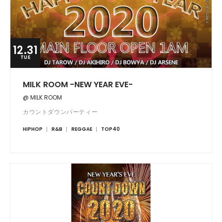
12.31
TUE
MILK ROOM -NEW YEAR EVE-
@ MILK ROOM
カウントダウンパーティー
HIPHOP
R&B
REGGAE
TOP40