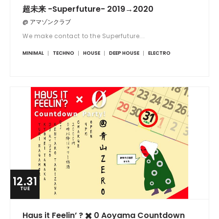
超未来 -Superfuture- 2019→2020
@ アマゾンクラブ
We make contact to the Superfuture...
MINIMAL
TECHNO
HOUSE
DEEP HOUSE
ELECTRO
12.31
TUE
Haus it Feelin’ ? ✖️ 0 Aoyama Countdown