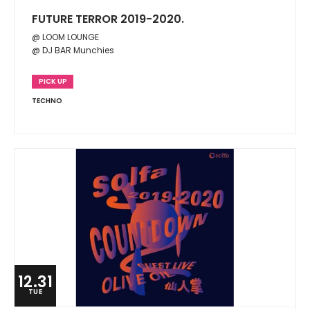
FUTURE TERROR 2019-2020.
@ LOOM LOUNGE
@ DJ BAR Munchies
PICK UP
TECHNO
12.31
TUE