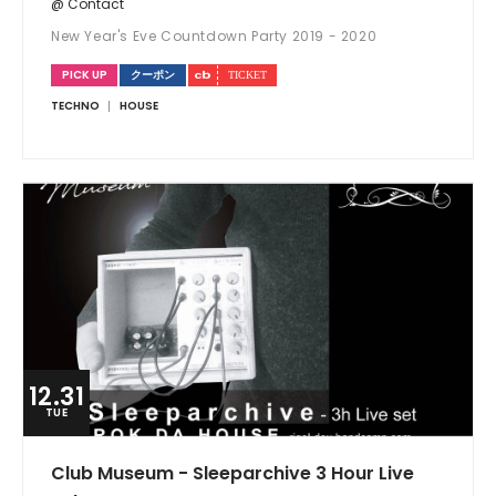
@ Contact
New Year's Eve Countdown Party 2019 - 2020
PICK UP
クーポン
TECHNO
HOUSE
12.31
TUE
Club Museum - Sleeparchive 3 Hour Live