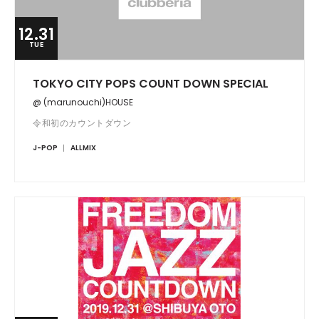
12.31
TUE
TOKYO CITY POPS COUNT DOWN SPECIAL
@ (marunouchi)HOUSE
令和初のカウントダウン
J-POP
ALLMIX