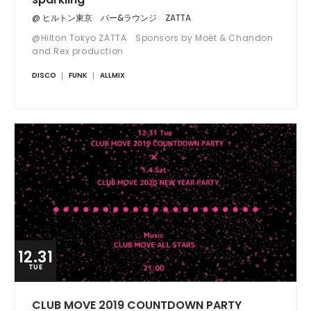
@ ヒルトン東京 バー&ラウンジ ZATTA
@Hilton Tokyo ZATTA Sponsors by Moët & Chandon
and Rex production
DISCO
FUNK
ALLMIX
12.31
TUE
CLUB MOVE 2019 COUNTDOWN PARTY