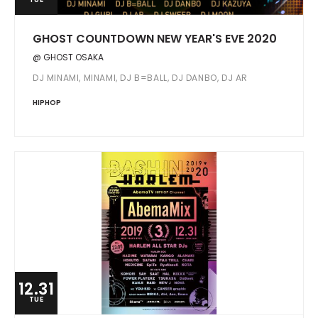
GHOST COUNTDOWN NEW YEAR'S EVE 2020
@ GHOST OSAKA
DJ MINAMI, MINAMI, DJ B=BALL, DJ DANBO, DJ AR
HIPHOP
12.31
TUE