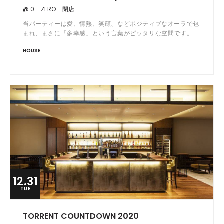
@ 0 - ZERO - 閉店
当パーティーは愛、情熱、笑顔、などポジティブなオーラで包
まれ、まさに「多幸感」という言葉がピッタリな空間です。
カウントダウンと言えば、都内に沢山のイベントがあります
HOUSE
が、ここZEROにおいて、いつもと変わらないコタツのような
パーティーで皆様をお迎えします。Haus It Feelin’ ?と共に新
年を迎えましょう！
12.31
TUE
TORRENT COUNTDOWN 2020