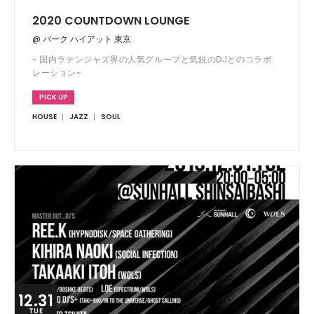
2020 COUNTDOWN LOUNGE
@ パーク ハイアット 東京
~ 国内ラテンジャズ界の人気グループと気鋭のDJとのコラボ
レーション~
PICK UP
HOUSE
JAZZ
SOUL
12.31
TUE