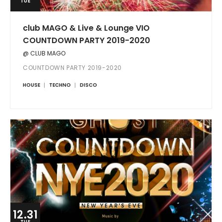
TUE
club MAGO & Live & Lounge VIO
COUNTDOWN PARTY 2019-2020
@ CLUB MAGO
COUNTDOWN PARTY 2019-2020
HOUSE
TECHNO
DISCO
12.31
TUE