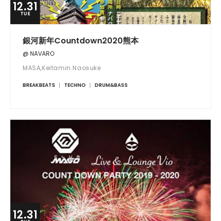
12.31
TUE
銀河新年Countdown2020熊本
@ NAVARO
MASA,Keitamin.Naosuke
BREAKBEATS
TECHNO
DRUM&BASS
12.31