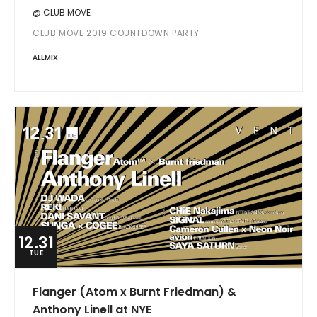
@ CLUB MOVE
CLUB MOVE 2019 COUNTDOWN PARTY
ALLMIX
12.31
TUE
Flanger (Atom x Burnt Friedman) &
Anthony Linell at NYE