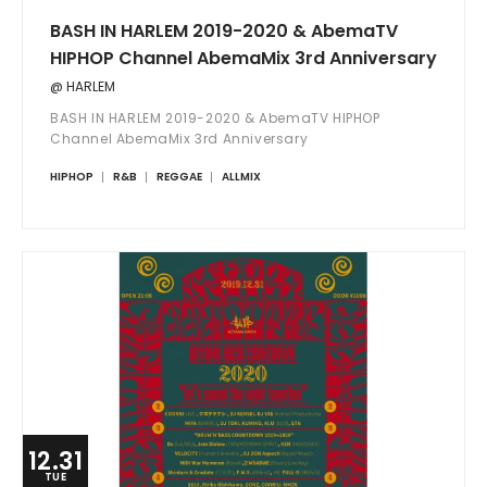
BASH IN HARLEM 2019-2020 & AbemaTV
HIPHOP Channel AbemaMix 3rd Anniversary
@ HARLEM
BASH IN HARLEM 2019-2020 & AbemaTV HIPHOP
Channel AbemaMix 3rd Anniversary
HIPHOP
R&B
REGGAE
ALLMIX
12.31
TUE