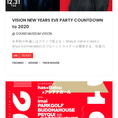
12.31
TUE
VISION NEW YEARS EVE PARTY COUNTDOWN
to 2020
@ SOUND MUSEUM VISION
令和初の年越しはテクノで迎える！ Maya Jane Colesと
Anja Schneiderのダブルヘッドライナーが襲来する、狂宴の
ニューイヤーイヴに刮目せよ！！
TECHNO
HOUSE
TECH HOUSE