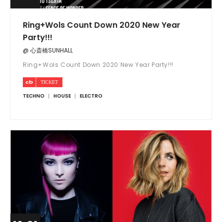
Ring+Wols Count Down 2020 New Year
Party!!!
@ 心斎橋SUNHALL
Ring+Wols Count Down 2020 New Year Party!!!
TECHNO
HOUSE
ELECTRO