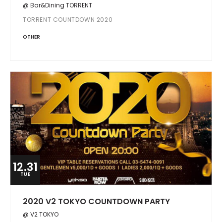
@ Bar&Dining TORRENT
TORRENT COUNTDOWN 2020
OTHER
12.31
TUE
2020 V2 TOKYO COUNTDOWN PARTY
@ V2 TOKYO