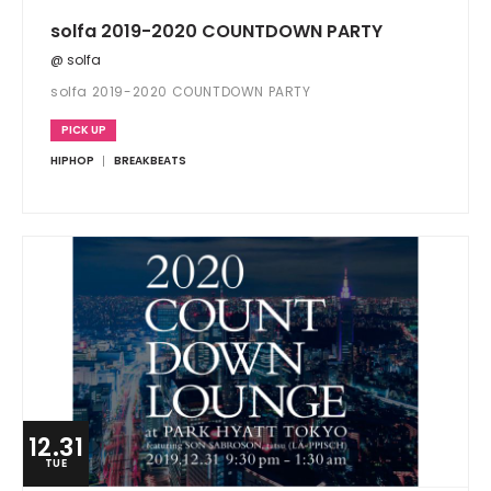
solfa 2019-2020 COUNTDOWN PARTY
@ solfa
solfa 2019-2020 COUNTDOWN PARTY
PICK UP
HIPHOP
BREAKBEATS
12.31
TUE