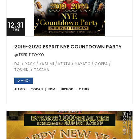
12.31
TUE
2019~2020 ESPRIT NYE COUNTDOWN PARTY
@ ESPRIT TOKYO
DAI / YASK / KASUMI / KENTA / HAYATO / COPPA /
TOSHIKI / TAKAHA
クーポン
ALLMIX
TOP40
EDM
HIPHOP
OTHER