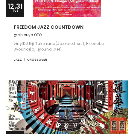
12.31
TUE
FREEDOM JAZZ COUNTDOWN
@ shibuya OTO
vinylDJ Eiji Takehana(Jazzbrothers), Hironobu
Jyounai(dj-jyounai.net)
JAZZ
CROSSOVER