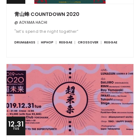
青山蜂 COUNTDOWN 2020
@ AOYAMA HACHI
"let’s spend the night together”
DRUM&BASS
HIPHOP
REGGAE
CROSSOVER
REGGAE
12.31
TUE