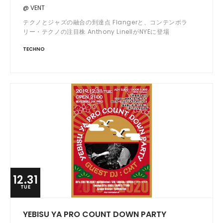
@ VENT
テクノとジャズの融合の到達点 Flangerと、コンテンポラ
リー・テクノの注目株 Anthony LinellがNYEに登場
TECHNO
12.31
TUE
YEBISU YA PRO COUNT DOWN PARTY