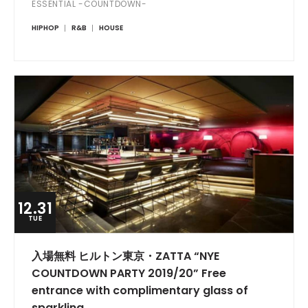
ESSENTIAL -COUNTDOWN-
HIPHOP
R&B
HOUSE
12.31
TUE
入場無料 ヒルトン東京・ZATTA “NYE
COUNTDOWN PARTY 2019/20” Free
entrance with complimentary glass of
sparkling