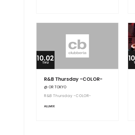
10.02
1
THU
R&B Thursday -COLOR-
@ OR TOKYO
R&B Thursday -COLOR-
ALLMIX