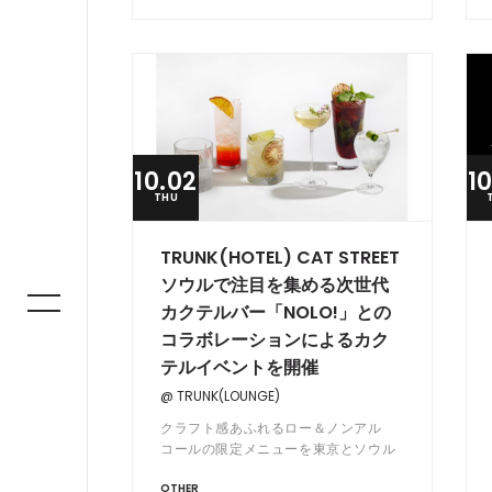
10.02
1
THU
TRUNK(HOTEL) CAT STREET
ソウルで注目を集める次世代
カクテルバー「NOLO!」との
コラボレーションによるカク
テルイベントを開催
@ TRUNK(LOUNGE)
クラフト感あふれるロー＆ノンアル
コールの限定メニューを東京とソウル
で
OTHER