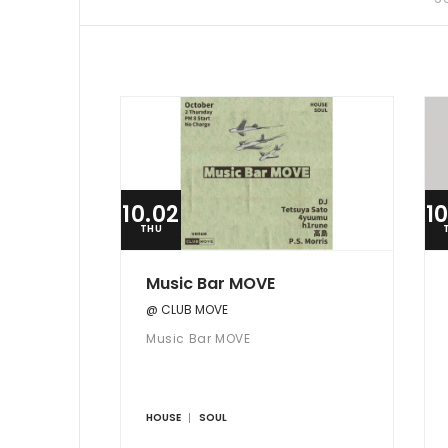
10.02
1
THU
Music Bar MOVE
@ CLUB MOVE
Music Bar MOVE
HOUSE
SOUL