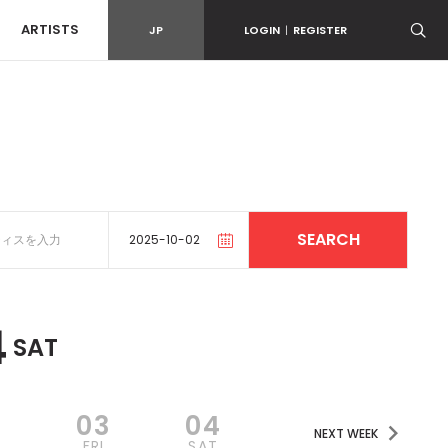
ARTISTS
JP
LOGIN
|
REGISTER
4
SAT
2
03
04
NEXT WEEK
U
FRI
SAT