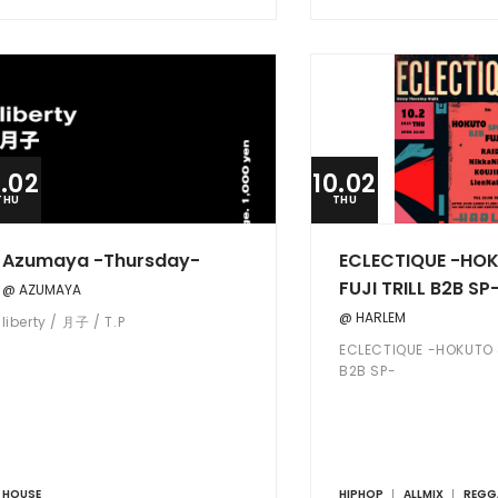
0.02
10.02
THU
THU
Azumaya -Thursday-
ECLECTIQUE -HO
FUJI TRILL B2B SP
@ AZUMAYA
@ HARLEM
liberty / 月子 / T.P
ECLECTIQUE -HOKUTO &
B2B SP-
HOUSE
HIPHOP
ALLMIX
REGG