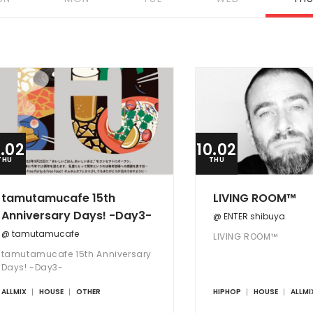
0.02
10.02
THU
THU
tamutamucafe 15th
LIVING ROOM™
Anniversary Days! -Day3-
@ ENTER shibuya
@ tamutamucafe
LIVING ROOM™
tamutamucafe 15th Anniversary
Days! -Day3-
ALLMIX
HOUSE
OTHER
HIPHOP
HOUSE
ALLMI