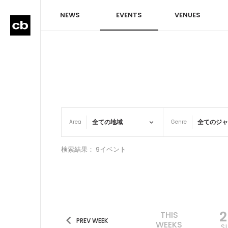
NEWS
EVENTS
VENUES
Area
Genre
検索結果： 9イベント
THIS
PREV WEEK
WEEKS
S