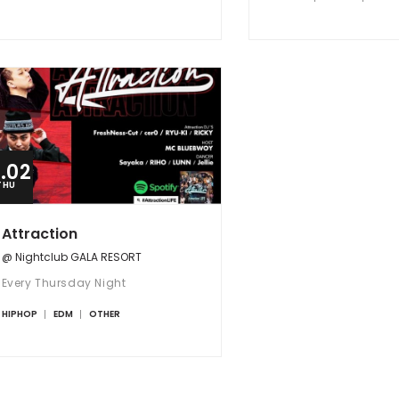
0.02
THU
Attraction
@ Nightclub GALA RESORT
Every Thursday Night
HIPHOP
EDM
OTHER