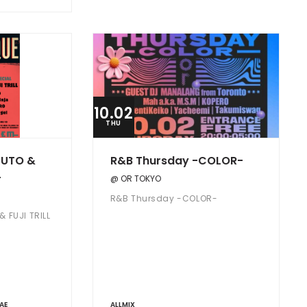
10.02
THU
KUTO &
R&B Thursday -COLOR-
-
@ OR TOKYO
R&B Thursday -COLOR-
 FUJI TRILL
AE
ALLMIX