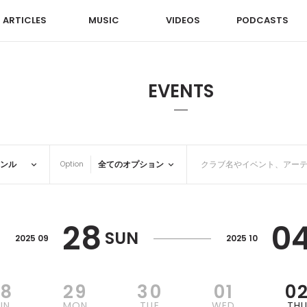
ARTICLES
MUSIC
VIDEOS
PODCASTS
EVENTS
Option
28
0
SUN
2025 09
2025 10
28
29
30
01
0
UN
MON
TUE
WED
TH