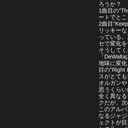
ろうか？
1曲目の"T
ートでとこ
2曲目"Ke
リッキーな
っている。次
セで変化を
そうしてくれた。
「DeWa
地味に変化
目の"Rig
スがとても
オルガンや
思うくらい
全く異なる
クだが、次
このアルバムの
なるジャジ
ェクトが目