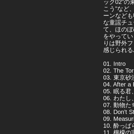
ック02"の
こう"など
ーンなども
な童謡チュ
て、ほのぼ
をやってい
りは野外フ
感じられるバ
01. Intro
02. The To
03. 東京砂
04. After a
05. 眠る
06. わた
07. 動物
08. Don’t 
09. Measur
10. 酔っ
11. 檸檬の