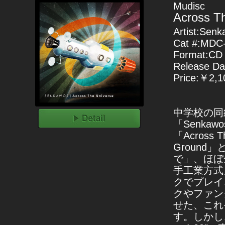
Mudisc
Across T
Artist:Sen
Cat #:MDC
Format:CD
Release Da
Price:￥2,10
中学校の同
「Senk
「Across
Groun
で」、ほぼ
手工業方式
クでプレイ
クやファン
せた、これ
す。しかし