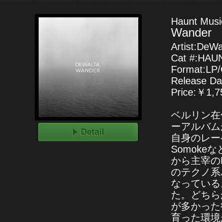
Haunt Musi
Wander
Artist:DeWa
Cat #:HAU
Format:LP/
Release Da
Price:￥1,75
ベルリン在住
ーアルバム
自身のレーベルM
Somoke
から主宰のM
のテクノ系
なっている
た。どちら
が多かった
育った環境