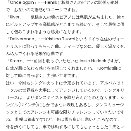
「Once again」---Henrikと板橋さんのピアノの関係が絶妙
で、お互いの高揚感がユニークですね。
「River」---板橋さんの魂のピアノには鳥肌が立ちました。徐々
にビルドアップする高揚感がどこまでも続いて、そして最後に優
しく包みこまれるような感覚になります。
「Deliverance」---Kristiina Tuomiというドイツ在住のヴォー
カリストに歌ってもらった曲。ディープなのに、優しく温かく包
み込んでくれる感動的な曲です。
「Storm」---前回も歌っていただいたJosse Hurlockですが、
自然が肌に伝わる感じを表現してくれましたね。Tuomiの曲に
対して時に男っぽく、力強い世界です。
はい、今回もシングルカットは予定されています。アルバムはト
ータルの世界観を大事にしてアレンジしているので、シングルリ
リースは、よりダンステイストを取り込んだものとなります。シ
ングル(12インチ)にしかできない表現もあるし、ダンスミュージ
ックとしてのアレンジも可能な限りチャレンジしていきたいです
ね。 札幌は都市ですけど、冬は雪も多いし寒いところなので、
外を歩くにしても、車で移動するにしてもちょっとした工夫とい