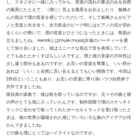
し、スタジオに一緒に入ってから、音楽の流れの要点のみを自然
の風景にたとえて、（僕に）見える風景をお伝えしたり、板橋さ
んの視点で僕の音楽を感じていただいて、そして板橋さんがピア
ノと音楽と向き合う。全力疾走のピーク時にはピアノの弦が切れ
るくらいの勢いで。僕の音楽とひとつになったときには、鳥肌が
立ちましたね。 Henrikとはmule musiq主催のパーティーを通
じて知り合いました。彼はユニークな視点で音を表現していて、
とてもあたたかくすばらしい人ですよ。僕と彼の音楽の方向性は
少し違う部分もあるのですが、お互いの音楽を尊重し、いい所が
あれば「いい」と自然に言い合えるとてもいい関係です。今回は
2作目ということもあり、お互いの音楽に寄り添いつつ自然体で
共作できましたね。
彼自身の楽曲で、彼は歌を歌っているのですが、元々その曲と彼
の声がとても気に入っていたんです。制作段階で僕のスケッチト
ラックに合わせて歌ってくれたボーカルトラックを受け取ったと
きは、彼の世界が凝縮された感じでいろいろな曲のアイデアが浮
かんできましたね。
どの曲も僕にとってはハイライトなのですが。