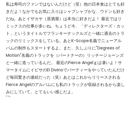
私は寿司のファンではないんだけど（笑）他の日本食はとても好
きだよ！なかでもお気に入りはシャブシャブかな、ウドンも好き
だね。あとイザカヤ（居酒屋）は本当に好きだよ！ 最近ではリ
ミックスの仕事が多いね、ちょうど今、「ディレクターズ・カッ
ト」というタイトルでフランキーナックルズと一緒に過去のトラ
ックのリミックスをしている。あとK-Scope名義でニューアル
バムの制作もスタートするよ。また、久しぶりに"Degrees of
Motion"名義のトラックを（パートナーの）リッチージョーンズ
と一緒に造っているんだ。 最近のFierce Angelｇは凄いよ！サ
マータイムにイビサのEl Divinoでパーティーをやっていたんだけ
ど毎回驚きの連続だった（笑）あとはこれからリリースされる
Fierce Angelのアルバムにも私のトラックが収録されるから楽し
みにしていて。とてもいい感じだよ。
（お気に入りのアーティストが）多すぎて難しいね... 私は、あ
りとあらゆる音楽が好きなんだ。ダンスミュージックの中では
Knee Deep, Ralf Gum, Charles Webster, Copyright などを良
く聴いているかな。 私もShu-maとTomo（Asahina）が世界