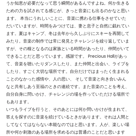
うか知恵が必要だなって思う瞬間があるんですよね。何か生きる
ための力を試されてる感じが、きっと音楽にも出るのかなと思い
ます。 本当にうれしいことに、音楽に携わる仕事をさせていた
だいていますが、時間をみつけては、妻と息子と自然に戯れてい
ます。夏はキャンプ、冬は去年から久しぶりにスキーを再開して
みたり。音楽の制作では常に発見とチャレンジを繰り返していま
すが、その糧となるのは家族といる時間があったり、仲間がいて
できることだと思っています。感謝です。 Precious Hallがあっ
て、音楽を聴いたりダンスしたり、また仲間と出会い、ライブを
したり、すごく大切な場所です。自分だけではまったく生まれる
ことのなかった感情や、人の思い、 そして音楽と向き合いみん
なと共有しあう至福のときの連続です。また音楽のことを考え、
自分自身に問いかけ、チャレンジの場を作っていただける場所で
もあります。
いつもライブを行うと、そのあとには何か問いかけが生まれて、
答えを探すのに音楽を続けているときがあります。それは人間と
してなくてはならない本能なのではと思います。人が、楽しい場
所や何か刺激のある場所を求めるのは普通のことだと思います