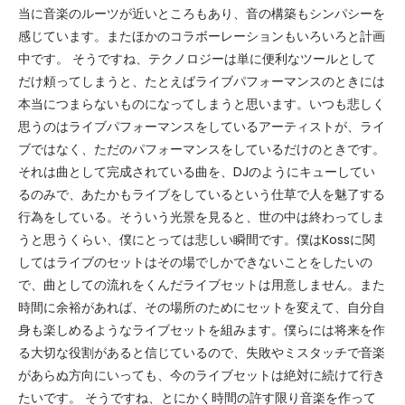
当に音楽のルーツが近いところもあり、音の構築もシンパシーを
感じています。またほかのコラボーレーションもいろいろと計画
中です。 そうですね、テクノロジーは単に便利なツールとして
だけ頼ってしまうと、たとえばライブパフォーマンスのときには
本当につまらないものになってしまうと思います。いつも悲しく
思うのはライブパフォーマンスをしているアーティストが、ライ
ブではなく、ただのパフォーマンスをしているだけのときです。
それは曲として完成されている曲を、DJのようにキューしてい
るのみで、あたかもライブをしているという仕草で人を魅了する
行為をしている。そういう光景を見ると、世の中は終わってしま
うと思うくらい、僕にとっては悲しい瞬間です。僕はKossに関
してはライブのセットはその場でしかできないことをしたいの
で、曲としての流れをくんだライブセットは用意しません。また
時間に余裕があれば、その場所のためにセットを変えて、自分自
身も楽しめるようなライブセットを組みます。僕らには将来を作
る大切な役割があると信じているので、失敗やミスタッチで音楽
があらぬ方向にいっても、今のライブセットは絶対に続けて行き
たいです。 そうですね、とにかく時間の許す限り音楽を作って