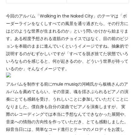
今回のアルバム「Walking in the Naked City」のテーマは「ボ
ーダーラインをなくしすべての風景を通り過ぎたら、その行方に
はどのような世界が生まれるのか」という問いかけから始まりま
す。ある程度予想される道筋のチョイスではなく、目の前のビジ
ョンを本能のままに進んでいくというイメージですね。抽象的で
説明するのがむずかしいですが「すべてを脱ぎ捨てた状態でいろ
いろなものを感じると、何が起きるのか、どういう世界が待って
いるのか」そんなイメージです。
アルバムを制作する前にmule musiqの河崎氏から板橋さんのア
ルバムを薦めてもらい、その音楽、魂を揺さぶられるピアノの演
奏にとても感銘を受け、うれしいことに参加していただくことに
なりました。僕自身も自分の楽曲でピアノを演奏しますが、 実
際のレコーディングでは本当に予想なんてできなかった展開や、
音楽への情熱の方向性を作っていただき、とても感動しました。
録音当日には、簡単なコード進行とテーマのメロディをお渡し