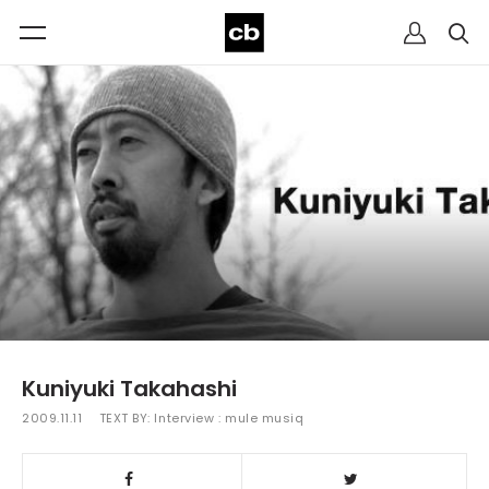
Kuniyuki Takahashi
2009.11.11
TEXT BY:
Interview : mule musiq