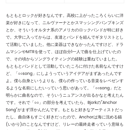
もともとロックが好きなんです。高校に上がったころくらいに洋
楽が好きになって、ニルヴァーナとかスマッシングパンプキンズ
とか、そういうオルタナ系のアメリカのロックバンドが特に好き
で。大学に入ってからは、友達とバンドを組んでギタリストとし
て活動していました。他に楽器はできなかったんですけど、ドラ
ムマシンやMTRを使って、ほぼ自分1一人で曲を仕上げていたの
で、その頃からソングライティングの経験は重ねていました。
もともとバンドとして活動していたころに付けた名前なんですけ
ど、「○○song」にしようっていうアイデアがまずあったんです
よ。僕ら自身というよりも、僕らの作っている音楽をレペゼンす
るような名前にしたいっていう思いがあって。「○○song」だと
明らかに曲名なので、そういうニュアンスが出るかなと考えたん
です。それで「○○」の部分を考えていたら、Bjorkの"Anchor
Song"がまず浮かんだんです。もともと好きなアーティストだっ
たし、曲自体もすごく好きだったので。Anchorは海に沈める錨
(いかり)のことなんですけど、リレーの最終走者っていう意味も