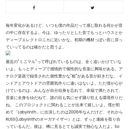
毎年変化があるけど、いつも僕の作品だって感じ取れる何かが音
の中に存在するよ。今は、ゆったりとした音でもっとハウスとか
ディープエレクトロニカに近いかな。初期の機材っぽい音に戻っ
ていってるのは確かだと思うよ。
最近の"ミニマル"って呼ばれているものは、全く追いかけていな
いよ。もっとディープで感情的で個性的な音楽に興味がある。ア
ナログ楽器で録音された個性豊かな"粗"がある音が好きだな。 イ
ンドアとアウトドアの雰囲気作りに違いはないよ。ただ僕が心が
けているのは、みんなが自分自身を忘れて、幸福で満たされて、
音楽に全身をゆだねて、誰の目も気にせず踊り狂える環境作りだ
ね。 このプロジェクトに関わることが出来て嬉しいよ。僕が初
めて「Labyrinth」に出演したのは2006年なんだけど、それから
RUSS(Labyrinthのオーガナイザー）とは、ずっと連絡を取り合
っているんだ。彼は、稀に見るとても誠実で熱心な人だよ。So