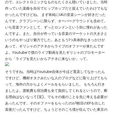
ので、エレクトロニックなものもたくさん聴いていました。当時
作っていた楽曲を自分でヒップホップだと捉えていたわけでもな
かったんですけどね。 まず単純にUKの音楽シーンが好きだった
んです。クラブシーンに限らず、オーバーグラウンドも含めて。
いち音楽ファンとして、ずっとロンドンという街に憧れがあった
んですよ。また、自分が作っている音楽のマーケットの大きさと
いうのもやっぱり魅力でした。あともう1つ具体的なきっかけが
あって、ギリシャのアテネからライブのオファーが来たんです
よ。Youtubeで僕のライブ動画を見たギリシャのプロモーター
から「ライブを見たいからアテネに来ないか」って。
そうですね。当時はYoutube自体が今ほど普及してなかったん
ですけど、機材オタクみたいな人のブログなどに取り上げてもら
って、海外の方からよくメールをもらいました。 もちろん行き
ましたよ。渡航費も宿泊費も全て負担してくれるというので、断
る理由はないなって(笑)。でもその後のことを先に考える必要が
あったんです。そのオファーをもらったのが1枚目のEPを出した
直後だったんですけど、ちょうどそのころ僕が住んでいた東京の