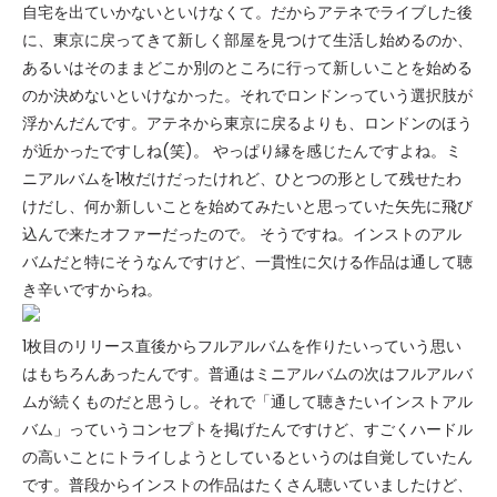
自宅を出ていかないといけなくて。だからアテネでライブした後
に、東京に戻ってきて新しく部屋を見つけて生活し始めるのか、
あるいはそのままどこか別のところに行って新しいことを始める
のか決めないといけなかった。それでロンドンっていう選択肢が
浮かんだんです。アテネから東京に戻るよりも、ロンドンのほう
が近かったですしね(笑)。 やっぱり縁を感じたんですよね。ミ
ニアルバムを1枚だけだったけれど、ひとつの形として残せたわ
けだし、何か新しいことを始めてみたいと思っていた矢先に飛び
込んで来たオファーだったので。 そうですね。インストのアル
バムだと特にそうなんですけど、一貫性に欠ける作品は通して聴
き辛いですからね。
1枚目のリリース直後からフルアルバムを作りたいっていう思い
はもちろんあったんです。普通はミニアルバムの次はフルアルバ
ムが続くものだと思うし。それで「通して聴きたいインストアル
バム」っていうコンセプトを掲げたんですけど、すごくハードル
の高いことにトライしようとしているというのは自覚していたん
です。普段からインストの作品はたくさん聴いていましたけど、