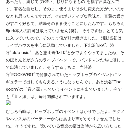
あったり、総じて"力強い、頼りになるもの"を指す言葉なんで
す。有名な曲だし、そのまま使うよりは少し変えた方がいいのか
なとも思ったんですけど、そのポジティブな意味と、言葉の響き
がすごく好きで、結局そのまま使うことにしたんです。もちろん
Bjork本人の許可は取っていません(笑)。 そうですね。とても気
に入っていたので、そのまま僕が引き継ぎました。 活動当初は
ライブハウスを中心に活動していました。下北沢"ERA"、渋
谷"club asia"、あと恵比寿"MILK"とかでよくやってましたね。そ
のほとんどが夕方のライブイベントで、バンドマンたちに混じっ
て出演していました。そうするうちに、当時渋
谷"ROCKWEST"で開催されていたヒップホップのイベントにレ
ギュラーで出してもらえるようになったんです。あと渋谷"The
Room"の「音ノ源」っていうイベントにも出ていました。今で
も「音ノ源」は、毎月開催されていますよ。
むしろ当時は、ヒップホップのイベントばかりでしたよ。テクノ
やハウス系のパーティーからはあまり声がかかりませんでした
ね。 そうですね。聴いている音楽の幅は当時から広い方だった