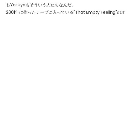
もYasuyoもそういう人たちなんだ。
2001年に作ったテープに入っている"That Empty Feeling"のオ
ルタナティブ版をインスピレーションとして使ったんだ。この曲
は僕にとって大切な曲だから、特別な時に使いたかったんだ。そ
ういう思い入れがあるからこそ、日本のみんなのために使う時が
きたなと思って。あんな惨事の中みんな品格と優美ある行動がで
きるなんて、僕たちがみんなから学ぶことが大きかったよ。 僕
の新しいレーベル"Look Long"から出すものを作っているところ
だよ。新しいアーティストとも契約したし、2012年はレーベルに
とって忙しい年になるね。 新しいKorg Monotron Duoは見てて
とても楽しそうだよね。日本で買いたいなと思っているんだけ
ど、売っているのかがわからないんだ。それとみんながあんまり
使わない昔のRolandのモジュールも買えたらいいなって思って
る。
旅行をしていて一番刺激を受けるのは、その国々で会う人々だ
ね。見ず知らずの他人の僕に親切にしてくれる人々には、いつも
心を動かされるよ。音楽や自分がしていることを心から愛してい