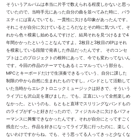
そういうアルバムは本当に片手で数えられる程度しかないと思っ
ていたので。当時手元にあった自分の曲を並べてみた時に、バラ
エティには富んでいても、一貫性に欠ける印象があったんです。
それこそが自分に欠けているところだなとその時に気づいて。そ
れから色々模索し始めるんですけど、結局それを見つけるまで4
年間かかったということなんですよ。2枚目と3枚目のEPはそれ
を模索している段階で発表した作品だったんです。 そのコンセ
プトはこのプロジェクトの根幹にあって、今でも変わってないん
です。今回の作品のテーマでもあるミニマルっていう部分も、
MPCとキーボードだけで生演奏できるっていう、自分に課した
制限の中から自然に生まれたものですし。バンドとして活動して
いた当時からエレクトロニックミュージックは好きで、そういう
ライブにも沢山足を運びました。でも、正直にいって全然楽しめ
なかった。というのも、もともと直球でスリリングなバンドもの
のライブがずっと好きだったので、フィジカルさに欠けるパフォ
ーマンスに興奮できなかったんです。それが自分にとってすごく
残念だった。作品を好きになってライブ見に行ったのに、楽しく
ないわけですからね。でも、そう思ってる人ってきっと少なくな