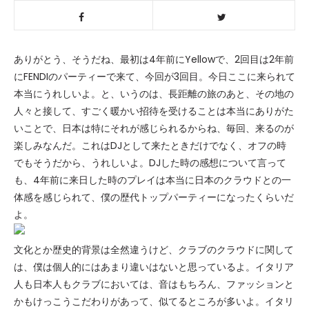
ありがとう、そうだね、最初は4年前にYellowで、2回目は2年前
にFENDIのパーティーで来て、今回が3回目。今日ここに来られて
本当にうれしいよ。と、いうのは、長距離の旅のあと、その地の
人々と接して、すごく暖かい招待を受けることは本当にありがた
いことで、日本は特にそれが感じられるからね、毎回、来るのが
楽しみなんだ。これはDJとして来たときだけでなく、オフの時
でもそうだから、うれしいよ。DJした時の感想について言って
も、4年前に来日した時のプレイは本当に日本のクラウドとの一
体感を感じられて、僕の歴代トップパーティーになったくらいだ
よ。
文化とか歴史的背景は全然違うけど、クラブのクラウドに関して
は、僕は個人的にはあまり違いはないと思っているよ。イタリア
人も日本人もクラブにおいては、音はもちろん、ファッションと
かもけっこうこだわりがあって、似てるところが多いよ。イタリ