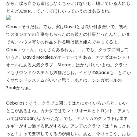
から、僕ら自身も進化しなくちゃいけないし、聴いている人にも
どんどん進化していってほしいっていうのはあるよね。
Chus：そうだね。でも、実はDavidとは長い付き合いで、初め
てスタジオでの仕事をもらったのも彼との仕事だったんだ。いま
でも、ハウス寄りの作品を作る時は彼と組んでやってるよ。
Chus：う～ん、たくさんあるねぇ。。。でも、クラブに関して
いうと、David Moralesがオーナーでもある、カナダはモントリ
オールにある人気クラブ「Stereo」はかなりいいよね。クラウ
ドもサウンドシステムも抜群だしね。イビサのSpaceも、とにか
くサウンドシステムがいいと思う。あとは、シンガポールの
Zoukかなぁ。
Ceballos：そう、クラブに関してはとにかくいろいろと、いい
とこがあるよね。カナダではモントリオールとトロント、アメリ
カではCrobarがよかったな。でも、アメリカのクラウドはエネ
ルギーがすご過ぎる気がするな。アジアのクラウドは「もっとも
っと！」って要求してくるのが楽しい。あと、今けっこう、おも