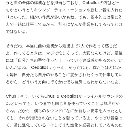
うと曲の全体の構成などを担当しており、Ceballosの方はどっ
ちかというとミキシング、ディストーションや新しい音を入れた
りといった、細かい作業が多いかもね。でも、基本的には常に2
人で一緒に仕事してるから、別々になんか作業をしてるってわけ
ではないよ。
そうだね。本当に曲の最初から最後まで2人で作るって感じだ
よ。作ってるときは、マジで忙しくって、大変なんだけど、最後
には「自分たちの手で作った！」っていう達成感があるのが、い
いんだよね。 Ceballos：う～ん、そうだねぇ。僕たちはとにか
く毎日、自分たち自身のやることに驚かされたくって仕事してい
るから、どういう方向に行くかは僕ら自身にもわからないなあ。
Chus：そう、いくらChus ＆ Ceballosがトライバルサウンドの
DJといっても、いつまでも同じ音を使っていくことは無理だか
らね。だから、僕らのサウンドになにか新しい要素を入ったとし
ても、それが拒絶されないことを願っているよ。やっぱり音楽っ
て、常に進化している、そしてまた進化を必要としているものだ