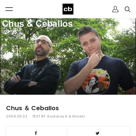
Chus ＆ Ceballos
2006.05.02
TEXT BY:
Koutarou.A & Hiroshi