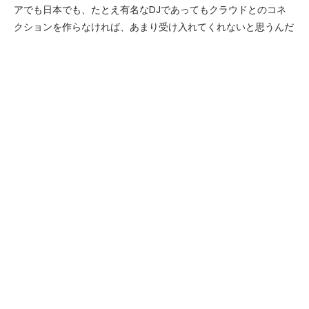
アでも日本でも、たとえ有名なDJであってもクラウドとのコネ
クションを作らなければ、あまり受け入れてくれないと思うんだ
けど、その反面イタリアも日本もみんな音に関してはオープンマ
インドだからうれしいよね。これは、どういうことかと言うと、
黙々とターンテーブルに向かってDJするよりは、クラウドと向
かい合って、目を見て、反応を見て、自分（DJ）もクラウドと
一緒に楽しむ姿勢があれば、けっこういろいろな音を取り入れて
も反応はよいってこと。
クラブに関しては少しだけ違いがあるかもしれないね。イタリア
のクラブはサウンドシステムへのこだわりよりも、内装やテーマ
などへのこだわりの方が若干強いかもしれない。ちなみに、イビ
サに関してだけど、イビサはもうクラブシーンという世界の中心
としか、言い様がないよ。とにかく多くのDJが訪れてプレイ
し、サウンドシステムでも内装でも、世界有数のクラブが集まっ
ているので、ナイトライフはいうことないし、昼間はキレイなビ
ーチリゾートとして楽しめるからね。
そうだねぇ、イタリアもイビサも僕にとってすばらしいところだ