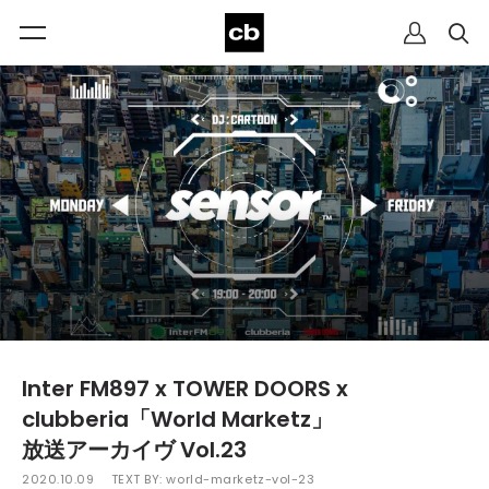
Inter FM897 x TOWER DOORS x
clubberia「World Marketz」
放送アーカイヴ Vol.23
2020.10.09
TEXT BY:
world-marketz-vol-23