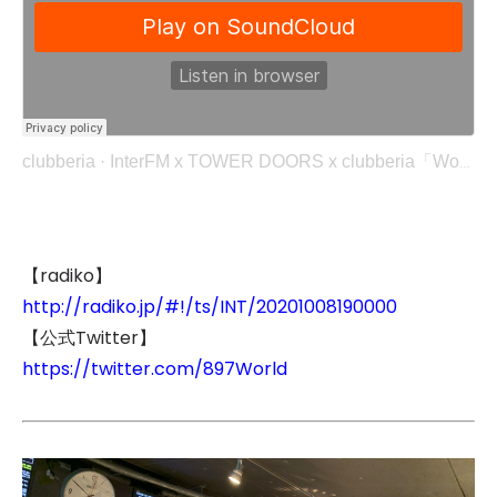
clubberia
·
InterFM x TOWER DOORS x clubberia「World Marketz」Vol.23 Snippets (2020/10/08)
【radiko】
http://radiko.jp/#!/ts/INT/20201008190000
【公式Twitter】
https://twitter.com/897World