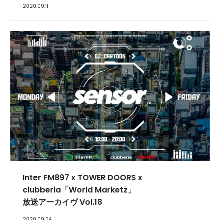
2020.09.11
INTERVIEW
Inter FM897 x TOWER DOORS x
clubberia「World Marketz」
放送アーカイヴ Vol.18
2020.09.04