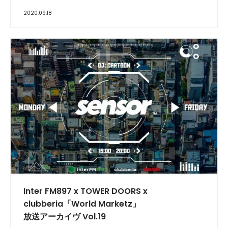
2020.09.18
INTERVIEW
Inter FM897 x TOWER DOORS x
clubberia「World Marketz」
放送アーカイヴ Vol.19