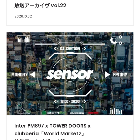
放送アーカイヴ Vol.22
2020.10.02
INTERVIEW
Inter FM897 x TOWER DOORS x
clubberia「World Marketz」