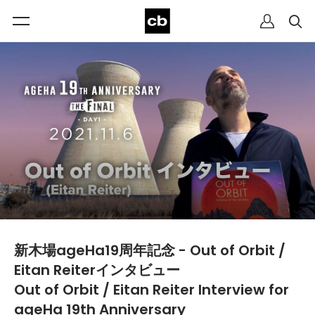
新木場ageHa19周年記念 - Out of Orbit /
Eitan Reiterインタビュー
Out of Orbit / Eitan Reiter Interview for
ageHa 19th Anniversary