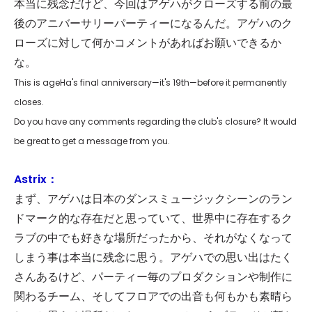
本当に残念だけど、今回はアゲハがクローズする前の最
後のアニバーサリーパーティーになるんだ。アゲハのク
ローズに対して何かコメントがあればお願いできるか
な。
This is ageHa's final anniversary—it's 19th—before it permanently
closes.
Do you have any comments regarding the club's closure? It would
be great to get a message from you.
Astrix：
まず、アゲハは日本のダンスミュージックシーンのラン
ドマーク的な存在だと思っていて、世界中に存在するク
ラブの中でも好きな場所だったから、それがなくなって
しまう事は本当に残念に思う。アゲハでの思い出はたく
さんあるけど、パーティー毎のプロダクションや制作に
関わるチーム、そしてフロアでの出音も何もかも素晴ら