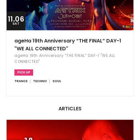
11.06
SAT
ageHa 19th Anniversary “THE FINAL” DAY-1
"WE ALL CONNECTED"
ageHa 19th Anniversary “THE FINAL” DAY-1 "WE ALL
CONNECTED"
PICK UP
TRANCE
TECHNO
SOUL
ARTICLES