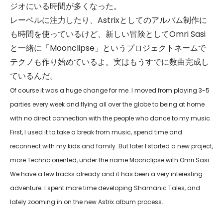
ジオにいる時間が多くなった。
レーベルに注力したり、Astrixとしてのアルバム制作に
も時間を使っているけど、新しい冒険としてOmri Sasi
と一緒に「Moonclipse」というプロジェクトネームで
テクノも作り始めているよ。実はもうすでに数曲完成し
ているんだ。
Of course it was a huge change for me. I moved from playing 3-5
parties every week and flying all over the globe to being at home
with no direct connection with the people who dance to my music.
First, I used it to take a break from music, spend time and
reconnect with my kids and family. But later I started a new project,
more Techno oriented, under the name Moonclipse with Omri Sasi.
We have a few tracks already and it has been a very interesting
adventure. I spent more time developing Shamanic Tales, and
lately zooming in on the new Astrix album process.