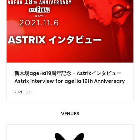
INTERVIEW
新木場ageHa19周年記念 - Astrixインタビュー
Astrix Interview for ageHa 19th Anniversary
2021.10.28
VENUES