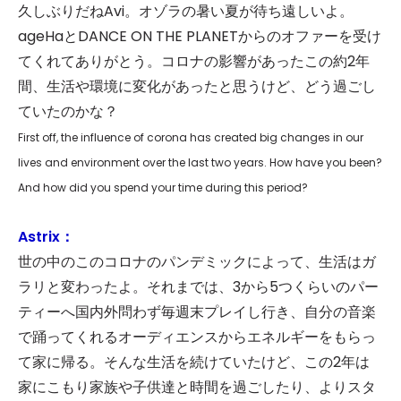
久しぶりだねAvi。オゾラの暑い夏が待ち遠しいよ。
ageHaとDANCE ON THE PLANETからのオファーを受け
てくれてありがとう。コロナの影響があったこの約2年
間、生活や環境に変化があったと思うけど、どう過ごし
ていたのかな？
First off, the influence of corona has created big changes in our
lives and environment over the last two years. How have you been?
And how did you spend your time during this period?
Astrix：
世の中のこのコロナのパンデミックによって、生活はガ
ラリと変わったよ。それまでは、3から5つくらいのパー
ティーへ国内外問わず毎週末プレイし行き、自分の音楽
で踊ってくれるオーディエンスからエネルギーをもらっ
て家に帰る。そんな生活を続けていたけど、この2年は
家にこもり家族や子供達と時間を過ごしたり、よりスタ