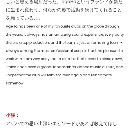
しいと思える場所だった。ageHaというブランドが新た
に生まれ変わり、何らかの形で活動を続けてくれること
を願っているよ。
AgeHa has been one of my favourite clubs on the globe through
the years. It always has an amazing sound experience, every party
there is a top production, and the team is just an amazing team -
always among the most professional people I had the pleasure to
work with. I am very sorry that a club like that needs to close down,
I think it has been a global landmark for dance music culture, and
I hope that the club will reinvent itself again and reincarnate
somehow.
小張：
アゲハでの思い出深いエピソードがあれば教えてほし