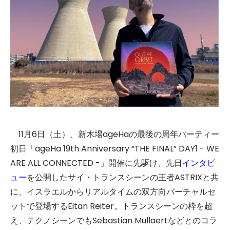
11月6日（土）、新木場ageHaの最後の周年パーティー
初日「ageHa 19th Anniversary “THE FINAL” DAY1 - WE
ARE ALL CONNECTED -」開催に先駆け、先日
インタビ
ュー
を公開したサイ・トランスシーンの王者ASTRIXと共
に、イスラエルからリアルタイムの双方向バーチャルセ
ットで登場するEitan Reiter。トランスシーンの枠を超
え、テクノシーンでもSebastian Mullaertなどとのコラ