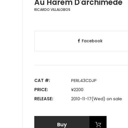
Au Harem D'archimede
RICARDO VILLALOBOS
Facebook
CAT #:
PERL43CDJP
PRICE:
¥2200
RELEASE:
2010-11-17(Wed) on sale
Buy