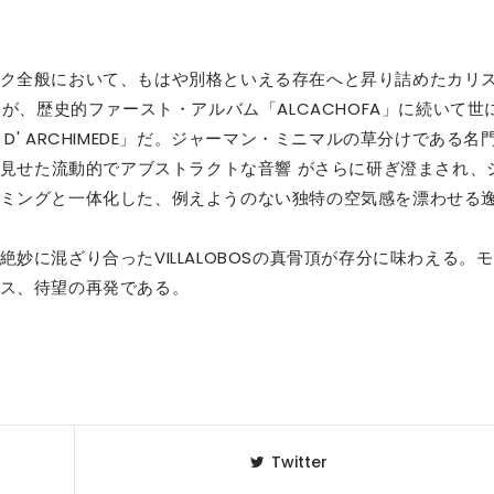
ク全般において、もはや別格といえる存在へと昇り詰めたカリ
ALOBOSが、歴史的ファースト・アルバム「ALCACHOFA」に続いて世
M D' ARCHIMEDE」だ。ジャーマン・ミニマルの草分けである名
で見せた流動的でアブストラクトな音響 がさらに研ぎ澄まされ、
ミングと一体化した、例えようのない独特の空気感を漂わせる
妙に混ざり合ったVILLALOBOSの真骨頂が存分に味わえる。モ
ス、待望の再発である。
Twitter