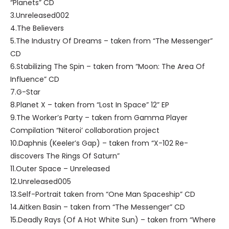
“Planets” CD
3.Unreleased002
4.The Believers
5.The Industry Of Dreams – taken from “The Messenger”
CD
6.Stabilizing The Spin – taken from “Moon: The Area Of
Influence” CD
7.G-Star
8.Planet X – taken from “Lost In Space” 12” EP
9.The Worker’s Party – taken from Gamma Player
Compilation “Niteroi’ collaboration project
10.Daphnis (Keeler’s Gap) – taken from “X-102 Re-
discovers The Rings Of Saturn”
11.Outer Space – Unreleased
12.Unreleased005
13.Self-Portrait taken from “One Man Spaceship” CD
14.Aitken Basin – taken from “The Messenger” CD
15.Deadly Rays (Of A Hot White Sun) – taken from “Where