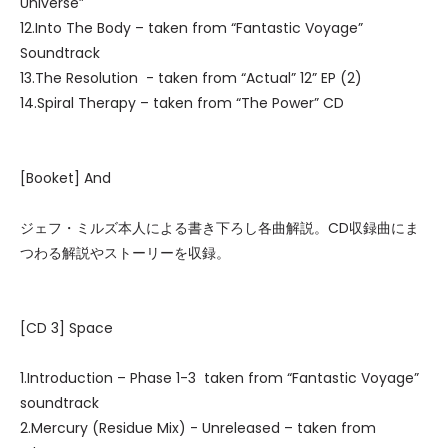
Universe”
12.Into The Body – taken from “Fantastic Voyage”
Soundtrack
13.The Resolution - taken from “Actual” 12” EP (2)
14.Spiral Therapy – taken from “The Power” CD
[Booket] And
ジェフ・ミルズ本人による書き下ろし各曲解説。CD収録曲にま
つわる解説やストーリーを収録。
[CD 3] Space
1.Introduction – Phase 1-3 taken from “Fantastic Voyage”
soundtrack
2.Mercury (Residue Mix) - Unreleased – taken from