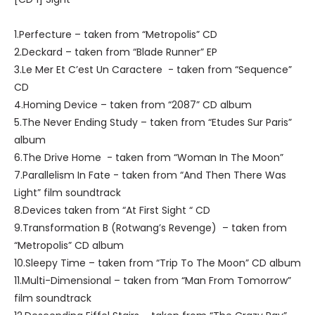
1.Perfecture – taken from “Metropolis” CD
2.Deckard – taken from “Blade Runner” EP
3.Le Mer Et C’est Un Caractere - taken from “Sequence”
CD
4.Homing Device – taken from “2087” CD album
5.The Never Ending Study – taken from “Etudes Sur Paris”
album
6.The Drive Home - taken from “Woman In The Moon”
7.Parallelism In Fate - taken from “And Then There Was
Light” film soundtrack
8.Devices taken from “At First Sight “ CD
9.Transformation B (Rotwang’s Revenge) – taken from
“Metropolis” CD album
10.Sleepy Time – taken from “Trip To The Moon” CD album
11.Multi-Dimensional – taken from “Man From Tomorrow”
film soundtrack