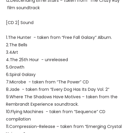
12.Descending Eiffel Stairs – taken from “The Crazy Ray”
film soundtrack
[CD 2] Sound
1.The Hunter - taken from “Free Fall Galaxy” Album.
2.The Bells
3.4Art
4.The 25th Hour - unreleased
5.Growth
6.Spiral Galaxy
7.Microbe - taken from “The Power” CD
8.Jade - taken from “Every Dog Has Its Day Vol. 2”
9.Where The Shadows Have Motives – taken from the
Rembrandt Experience soundtrack.
10.Flying Machines - taken from “Sequence” CD
compilation
11.Compression-Release – taken from “Emerging Crystal