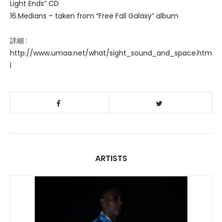
Light Ends” CD
16.Medians – taken from “Free Fall Galaxy” album
詳細 :
http://www.umaa.net/what/sight_sound_and_space.htm
l
ARTISTS