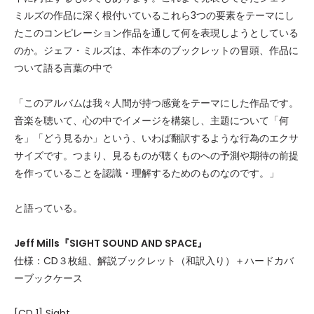
ミルズの作品に深く根付いているこれら3つの要素をテーマにし
たこのコンピレーション作品を通して何を表現しようとしている
のか。ジェフ・ミルズは、本作本のブックレットの冒頭、作品に
ついて語る言葉の中で
「このアルバムは我々人間が持つ感覚をテーマにした作品です。
音楽を聴いて、心の中でイメージを構築し、主題について「何
を」「どう見るか」という、いわば翻訳するような行為のエクサ
サイズです。つまり、見るものが聴くものへの予測や期待の前提
を作っていることを認識・理解するためのものなのです。」
と語っている。
Jeff Mills『SIGHT SOUND AND SPACE』
仕様：CD３枚組、解説ブックレット（和訳入り）＋ハードカバ
ーブックケース
[CD 1] Sight