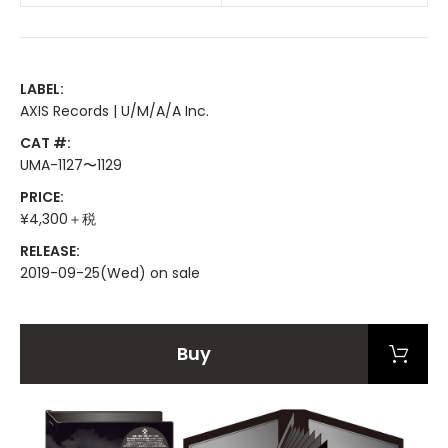
LABEL:
AXIS Records | U/M/A/A Inc.
CAT #:
UMA-1127〜1129
PRICE:
¥4,300＋税
RELEASE:
2019-09-25(Wed) on sale
Buy