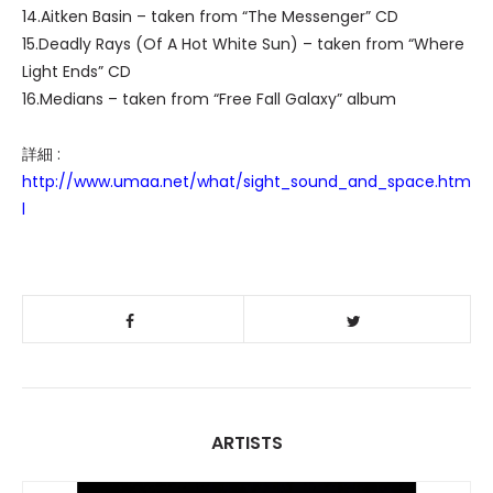
14.Aitken Basin – taken from “The Messenger” CD
15.Deadly Rays (Of A Hot White Sun) – taken from “Where
Light Ends” CD
16.Medians – taken from “Free Fall Galaxy” album
詳細 :
http://www.umaa.net/what/sight_sound_and_space.htm
l
ARTISTS