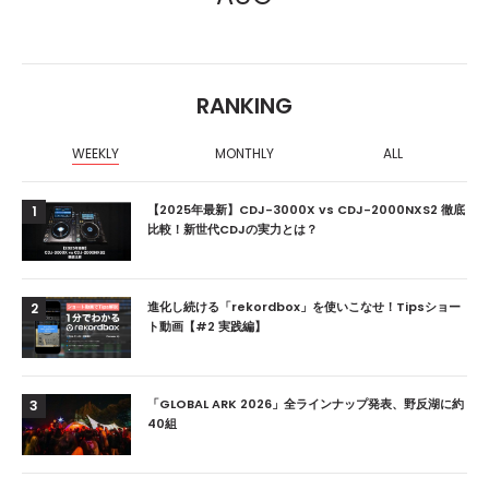
RANKING
WEEKLY
MONTHLY
ALL
【2025年最新】CDJ-3000X vs CDJ-2000NXS2 徹底
1
比較！新世代CDJの実力とは？
進化し続ける「rekordbox」を使いこなせ！Tipsショー
2
ト動画【#2 実践編】
「GLOBAL ARK 2026」全ラインナップ発表、野反湖に約
3
40組