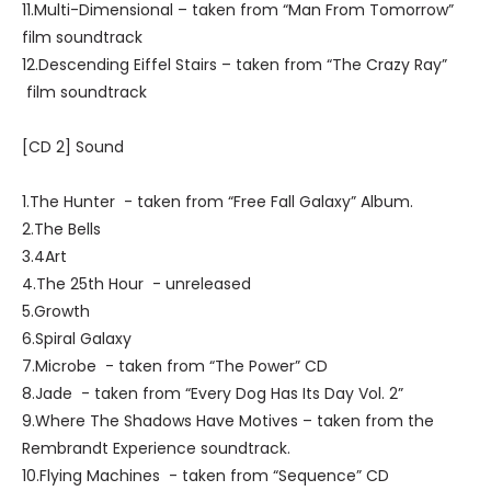
11.Multi-Dimensional – taken from “Man From Tomorrow”
film soundtrack
12.Descending Eiffel Stairs – taken from “The Crazy Ray”
film soundtrack
[CD 2] Sound
1.The Hunter - taken from “Free Fall Galaxy” Album.
2.The Bells
3.4Art
4.The 25th Hour - unreleased
5.Growth
6.Spiral Galaxy
7.Microbe - taken from “The Power” CD
8.Jade - taken from “Every Dog Has Its Day Vol. 2”
9.Where The Shadows Have Motives – taken from the
Rembrandt Experience soundtrack.
10.Flying Machines - taken from “Sequence” CD