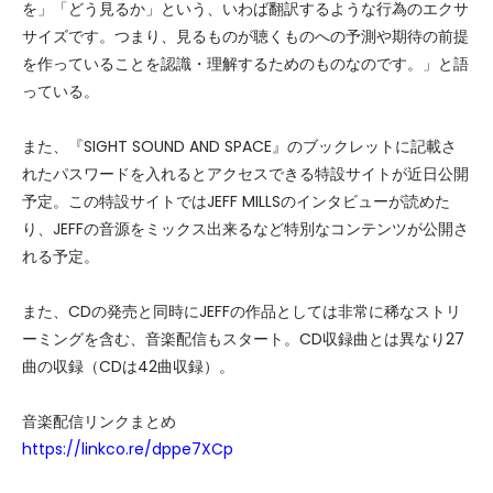
を」「どう見るか」という、いわば翻訳するような行為のエクサ
サイズです。つまり、見るものが聴くものへの予測や期待の前提
を作っていることを認識・理解するためのものなのです。」と語
っている。
また、『SIGHT SOUND AND SPACE』のブックレットに記載さ
れたパスワードを入れるとアクセスできる特設サイトが近日公開
予定。この特設サイトではJEFF MILLSのインタビューが読めた
り、JEFFの音源をミックス出来るなど特別なコンテンツが公開さ
れる予定。
また、CDの発売と同時にJEFFの作品としては非常に稀なストリ
ーミングを含む、音楽配信もスタート。CD収録曲とは異なり27
曲の収録（CDは42曲収録）。
音楽配信リンクまとめ
https://linkco.re/dppe7XCp