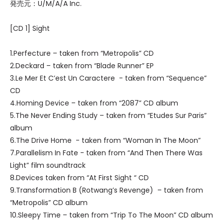
発売元：U/M/A/A Inc.
[CD 1] Sight
1.Perfecture – taken from “Metropolis” CD
2.Deckard – taken from “Blade Runner” EP
3.Le Mer Et C’est Un Caractere - taken from “Sequence”
CD
4.Homing Device – taken from “2087” CD album
5.The Never Ending Study – taken from “Etudes Sur Paris”
album
6.The Drive Home - taken from “Woman In The Moon”
7.Parallelism In Fate - taken from “And Then There Was
Light” film soundtrack
8.Devices taken from “At First Sight “ CD
9.Transformation B (Rotwang’s Revenge) – taken from
“Metropolis” CD album
10.Sleepy Time – taken from “Trip To The Moon” CD album