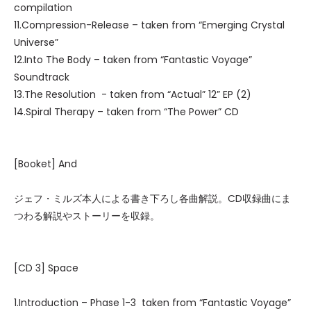
compilation
11.Compression-Release – taken from “Emerging Crystal
Universe”
12.Into The Body – taken from “Fantastic Voyage”
Soundtrack
13.The Resolution - taken from “Actual” 12” EP (2)
14.Spiral Therapy – taken from “The Power” CD
[Booket] And
ジェフ・ミルズ本人による書き下ろし各曲解説。CD収録曲にま
つわる解説やストーリーを収録。
[CD 3] Space
1.Introduction – Phase 1-3 taken from “Fantastic Voyage”