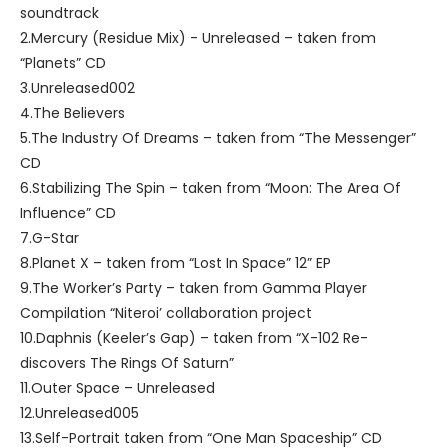
soundtrack
2.Mercury (Residue Mix) - Unreleased – taken from
“Planets” CD
3.Unreleased002
4.The Believers
5.The Industry Of Dreams – taken from “The Messenger”
CD
6.Stabilizing The Spin – taken from “Moon: The Area Of
Influence” CD
7.G-Star
8.Planet X – taken from “Lost In Space” 12” EP
9.The Worker’s Party – taken from Gamma Player
Compilation “Niteroi’ collaboration project
10.Daphnis (Keeler’s Gap) – taken from “X-102 Re-
discovers The Rings Of Saturn”
11.Outer Space – Unreleased
12.Unreleased005
13.Self-Portrait taken from “One Man Spaceship” CD