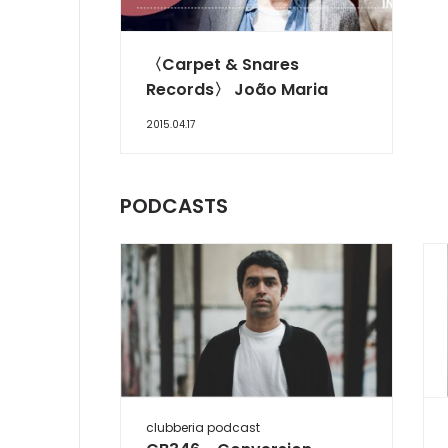
INTERVIEW
〈Carpet & Snares
Records〉 João Maria
2015.04.17
PODCASTS
clubberia podcast