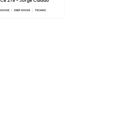
CB 278 - Jorge Caiado
HOUSE
DEEP HOUSE
TECHNO