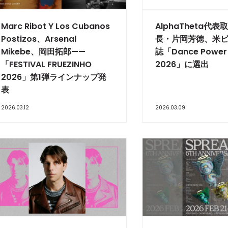
Marc Ribot Y Los Cubanos
AlphaTheta代
Postizos、Arsenal
長・片岡芳徳、米
Mikebe、岡田拓郎——
誌「Dance Power 
「FESTIVAL FRUEZINHO
2026」に選出
2026」第1弾ラインナップ発
表
2026.03.12
2026.03.09