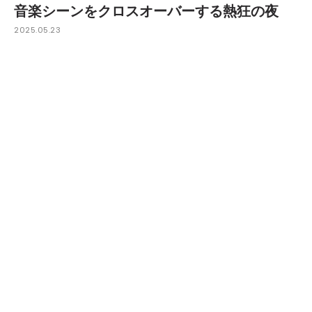
音楽シーンをクロスオーバーする熱狂の夜
2025.05.23
2024年に惜しまれながら10年の歴史に幕を閉じたアー
ト＆ミュージックフェス「ZIPANG」。そのプロデュー
サーが2020年より手掛けてきた日本とアジアのパーティ
シーンをクロスオーバーさせるパーティ「JAPONISM」
が、ついに日本上陸を果たす。