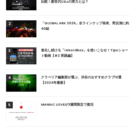
比較！新世代CDJの実力とは？
「GLOBAL ARK 2026」全ラインナップ発表、野反湖に約
2
40組
進化し続ける「rekordbox」を使いこなせ！Tipsショー
3
ト動画【#2 実践編】
クラベリア編集部が選ぶ、渋谷のおすすめクラブ10選
4
【2024年最新】
MANIAC LOVEが3週間限定で復活
5