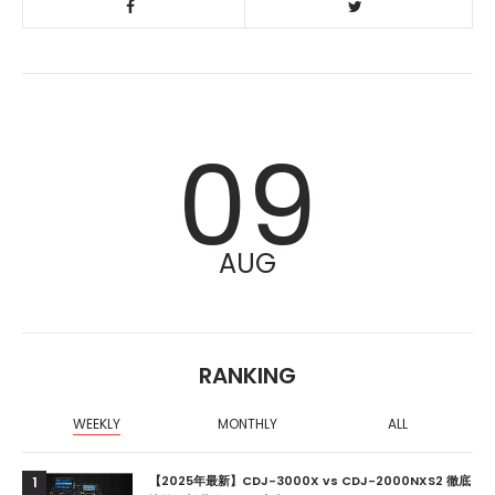
09
AUG
RANKING
WEEKLY
MONTHLY
ALL
【2025年最新】CDJ-3000X vs CDJ-2000NXS2 徹底
1