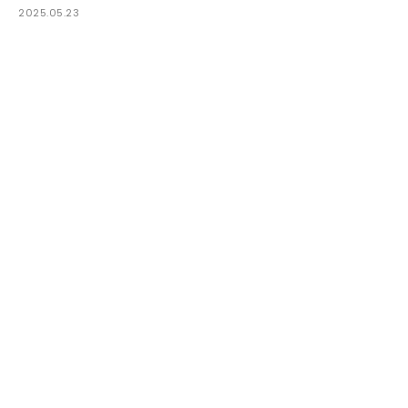
2025.05.23
2024年に惜しまれながら10年の歴史に幕を閉じたアー
ト＆ミュージックフェス「ZIPANG」。そのプロデュー
サーが2020年より手掛けてきた日本とアジアのパーティ
シーンをクロスオーバーさせるパーティ「JAPONISM」
が、ついに日本上陸を果たす。