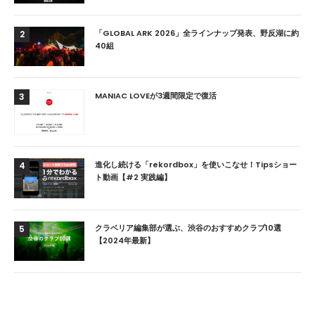
「GLOBAL ARK 2026」全ラインナップ発表、野反湖に約
2
40組
MANIAC LOVEが3週間限定で復活
3
進化し続ける「rekordbox」を使いこなせ！Tipsショー
4
ト動画【#2 実践編】
クラベリア編集部が選ぶ、渋谷のおすすめクラブ10選
5
【2024年最新】