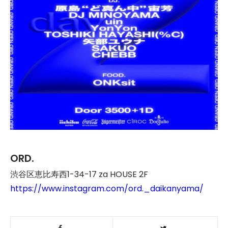
ORD.
渋谷区恵比寿西1-34-17 za HOUSE 2F
https://www.instagram.com/ord._daikanyama/