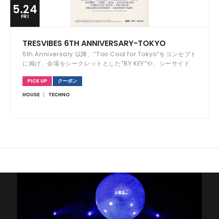
5.24
FRI
TRESVIBES 6TH ANNIVERSARY-TOKYO
5th Anniversary 以降、”Too Cool for Tokyo”をコンセプト
に掲げ、会場をシークレットとした”BY KEY”や、シーサイド
パーティー”BY SEA”というプロジェクト等を企画してきた
PICK UP
クーポン
TRESVIBES。 その彼らがホームである WOMB で 6th
Anniversary を開催。
HOUSE
TECHNO