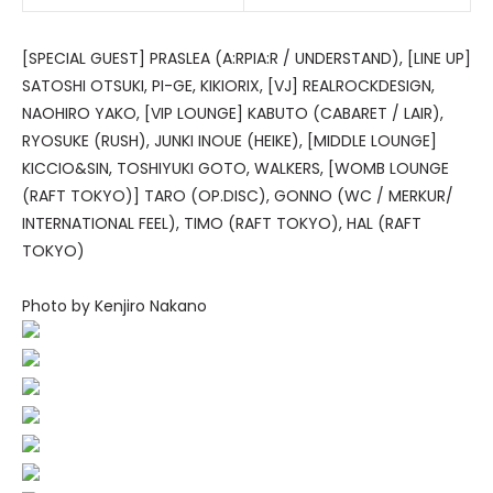
[SPECIAL GUEST] PRASLEA (A:RPIA:R / UNDERSTAND), [LINE UP]
SATOSHI OTSUKI, PI-GE, KIKIORIX, [VJ] REALROCKDESIGN,
NAOHIRO YAKO, [VIP LOUNGE] KABUTO (CABARET / LAIR),
RYOSUKE (RUSH), JUNKI INOUE (HEIKE), [MIDDLE LOUNGE]
KICCIO&SIN, TOSHIYUKI GOTO, WALKERS, [WOMB LOUNGE
(RAFT TOKYO)] TARO (OP.DISC), GONNO (WC / MERKUR/
INTERNATIONAL FEEL), TIMO (RAFT TOKYO), HAL (RAFT
TOKYO)
Photo by Kenjiro Nakano