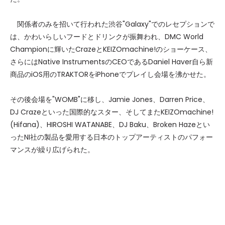
関係者のみを招いて行われた渋谷"Galaxy"でのレセプションで
は、かわいらしいフードとドリンクが振舞われ、DMC World
Championに輝いたCrazeとKEIZOmachine!のショーケース、
さらにはNative InstrumentsのCEOであるDaniel Haver自ら新
商品のiOS用のTRAKTORをiPhoneでプレイし会場を沸かせた。
その後会場を"WOMB"に移し、Jamie Jones、Darren Price、
DJ Crazeといった国際的なスター、そしてまたKEIZOmachine!
(Hifana)、HIROSHI WATANABE、DJ Baku、Broken Hazeとい
ったNI社の製品を愛用する日本のトップアーティストのパフォー
マンスが繰り広げられた。
Photo:Benjamin Parks & STRO!ROBO