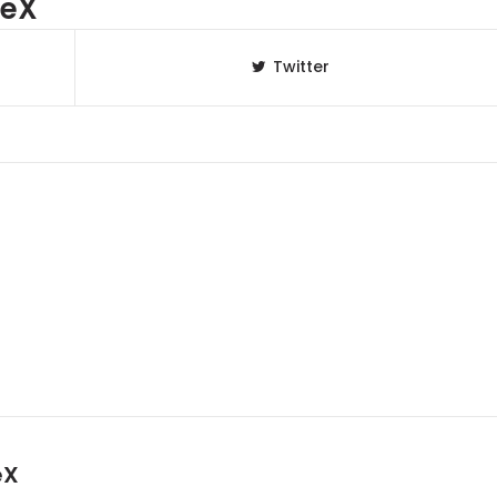
eX
Twitter
eX