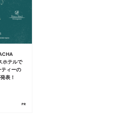
ACHA
ンスホテルで
゚ーティーの
が発表！
PR