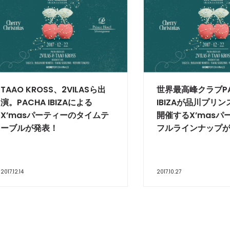
TAAO KROSS、2VILASら出
世界最高峰クラブP
演。PACHA IBIZAによる
IBIZAが品川プリ
X’masパーティーのタイムテ
開催するX’masハ
ーブルが発表！
フルラインナップ
2017.12.14
2017.10.27