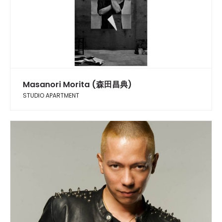
Masanori Morita (森田昌典)
STUDIO APARTMENT