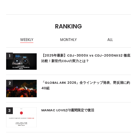
RANKING
WEEKLY
MONTHLY
ALL
【2025年最新】CDJ-3000X vs CDJ-2000NXS2 徹底
1
比較！新世代CDJの実力とは？
「GLOBAL ARK 2026」全ラインナップ発表、野反湖に約
2
40組
MANIAC LOVEが3週間限定で復活
3