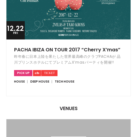
12.22
FRI
PACHA IBIZA ON TOUR 2017 “Cherry X’mas”
昨年春に日本上陸を果たした世界最高峰のクラブPACHAが 品
川プリンスホテルにてプレミアムX’masパーティを開催!!
PICK UP
HOUSE
DEEP HOUSE
TECH HOUSE
VENUES