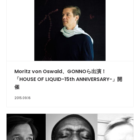
Moritz von Oswald、GONNOら出演！
「HOUSE OF LIQUID-15th ANNIVERSARY-」開
催
2015.09.16