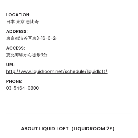
LOCATION:
日本 東京 恵比寿
ADDRESS:
東京都渋谷区東3-16-6-2F
ACCESS:
恵比寿駅から徒歩3分
URL:
http://www.liquidroom.net/schedule/liquidloft/
PHONE:
03-5464-0800
ABOUT LIQUID LOFT（LIQUIDROOM 2F）