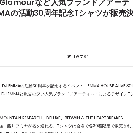
ric Glamourなど人気ブランド／アーテ
MMAの活動30周年記念Tシャツが販売
Twitter
DJ EMMAの活動30周年を記念するイベント「EMMA HOUSE ALIVE 30t
クラベリ
1
ーで、DJ EMMAと親交の深い人気ブランド／アーティストによるデザインT
のおすすめ
年最新】
UNTAIN RESEARCH、DELUXE、BEDWIN & THE HEARTBREAKES、
ニュージ
2
DJ!?
、野口強、藤井フミヤが名を連ねる。Tシャツは会場で各30着限定で販売され