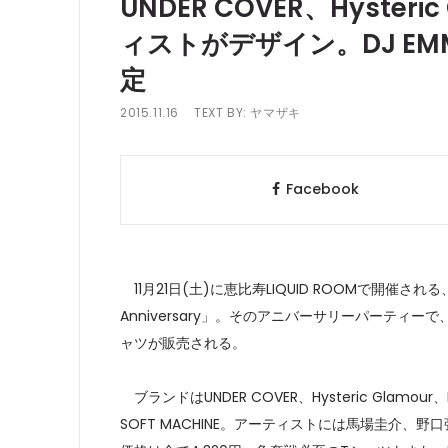
UNDER COVER、Hyste
ィストがデザイン。DJ E
定
2015.11.16
TEXT BY:
ヤマザキ
Facebook
11月21日(土)に恵比寿LIQUID ROOMで開催される、
Anniversary」。そのアニバーサリーパーティ
ャツが販売される。
ブランドはUNDER COVER、Hysteric Glamour、MO
SOFT MACHINE。アーティストには馬場圭介