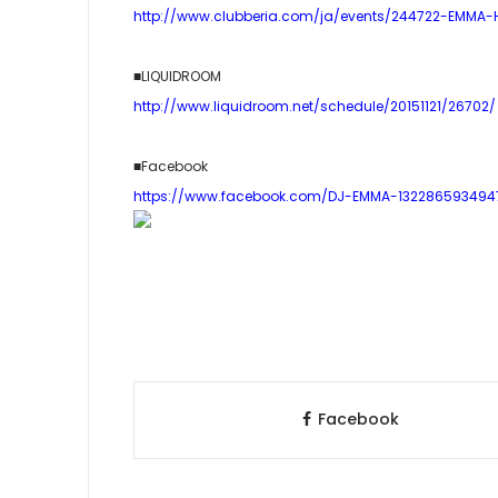
http://www.clubberia.com/ja/events/244722-EMMA-H
■LIQUIDROOM
http://www.liquidroom.net/schedule/20151121/26702/
■Facebook
https://www.facebook.com/DJ-EMMA-1322865934947
Facebook