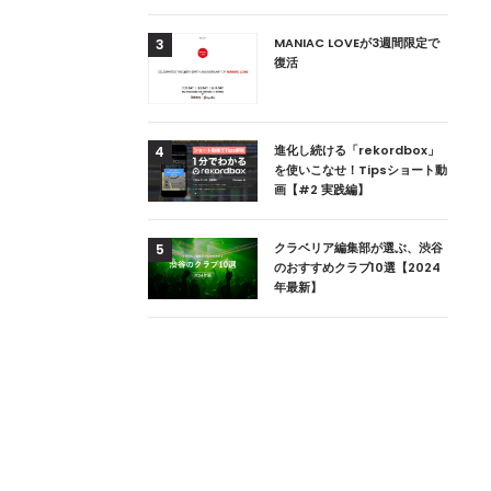
用達、ニューヨークの
MANIAC LOVEが3週間限定で
3
本上陸！ 「1 OAK
復活
」六本木にオープン
DJ用の家具や製品を開
進化し続ける「rekordbox」
4
楽産業に参戦すること
を使いこなせ！Tipsショート動
画【#2 実践編】
ためのDJブース
クラベリア編集部が選ぶ、渋谷
5
 ZEROのこだわり
のおすすめクラブ10選【2024
年最新】