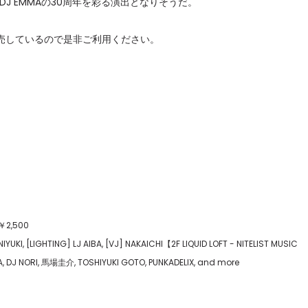
DJ EMMAの30周年を彩る演出となりそうだ。
セレブ御
3
売しているので是非ご利用ください。
クラブが日
TOKYO
IKEAが
4
発中！音
を発表
レコードの
5
Aoyama
￥2,500
UKI, [LIGHTING] LJ AIBA, [VJ] NAKAICHI【2F LIQUID LOFT - NITELIST MUSIC
 DJ NORI, 馬場圭介, TOSHIYUKI GOTO, PUNKADELIX, and more