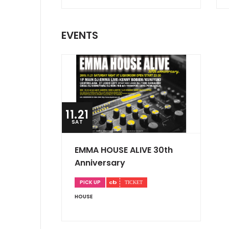
EVENTS
11.21
SAT
EMMA HOUSE ALIVE 30th
Anniversary
PICK UP
HOUSE