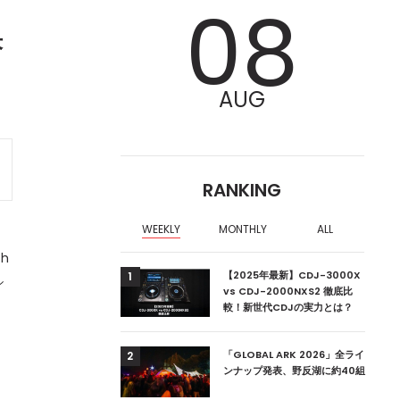
08
決
AUG
RANKING
WEEKLY
MONTHLY
ALL
h
ア編集部が選ぶ、渋谷
【2025年最新】CDJ-3000X
1
シ
クラブ10選【2024
vs CDJ-2000NXS2 徹底比
較！新世代CDJの実力とは？
ーランドの新首相は元
「GLOBAL ARK 2026」全ライ
2
ンナップ発表、野反湖に約40組
、