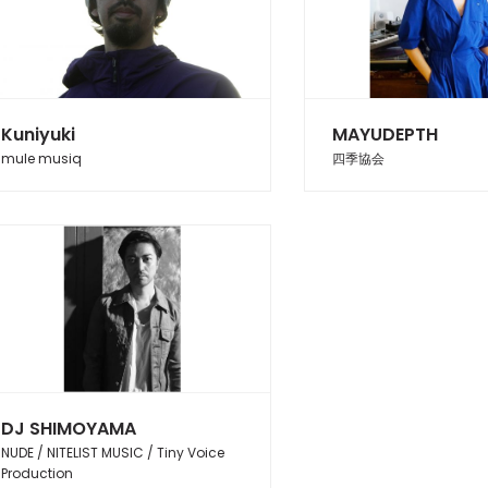
Kuniyuki
MAYUDEPTH
mule musiq
四季協会
DJ SHIMOYAMA
NUDE / NITELIST MUSIC / Tiny Voice
Production