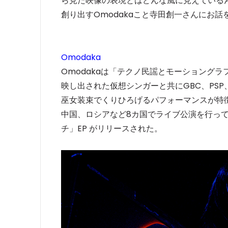
ら見た映像の表現とはどんな風に見えている
創り出すOmodakaこと寺田創一さんにお話
Omodaka
Omodakaは「テクノ民謡とモーショング
映し出された仮想シンガーと共にGBC、PSP
巫女装束でくりひろげるパフォーマンスが特徴。
中国、ロシアなど8カ国でライブ公演を行ってき
チ」EP がリリースされた。