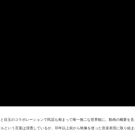
コツと目玉のコラボレーションで民謡も相まって唯一無二な世界観に。動画の概要を見
アルという言葉は浸透しているが、10年以上前から映像を使った音楽表現に取り組ま