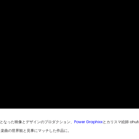
けとなった映像とデザインのプロダクション、
Power Graphixx
とカリスマ絵師 ohut
、楽曲の世界観と見事にマッチした作品に。