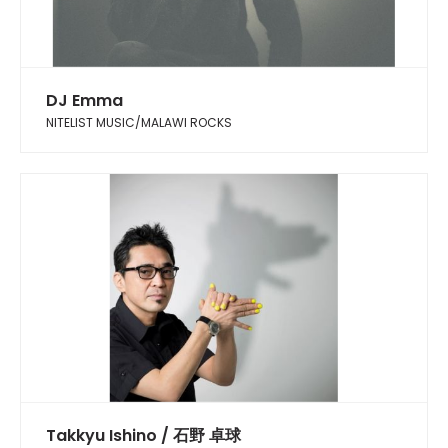
DJ Emma
NITELIST MUSIC/MALAWI ROCKS
Takkyu Ishino / 石野 卓球