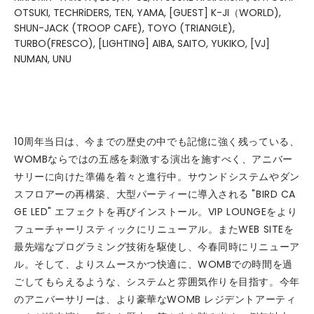
OTSUKI, TECHRiDERS, TEN, YAMA, [GUEST] K-JI（WORLD),
SHUN-JACK (TROOP CAFE), TOYO (TRIANGLE),
TURBO(FRESCO), [LIGHTING] AIBA, SAITO, YUKIKO, [VJ]
NUMAN, UNU
10周年当日は、今までの歴史の中でも記憶に強く残っている、
WOMBならではの五感を刺激する演出を施すべく、アニバー
サリーに向けた準備を着々と進行中。サウンドシステムやダン
スフロアーの再構築、大型パーティーに導入される "BIRD CA
GE LED" エフェクトを再びインストール。VIP LOUNGEをより
フューチャーリスティックにリニューアル。またWEB SITEを
最先端なプログラミング技術を駆使し、今春同時にリニューア
ル。そして、よりスムースかつ快適に、WOMBでの時間を過
ごしてもらえるような、システムと雰囲気作りを目指す。今年
のアニバーサリーは、より豪華なWOMB レジデントアーティ