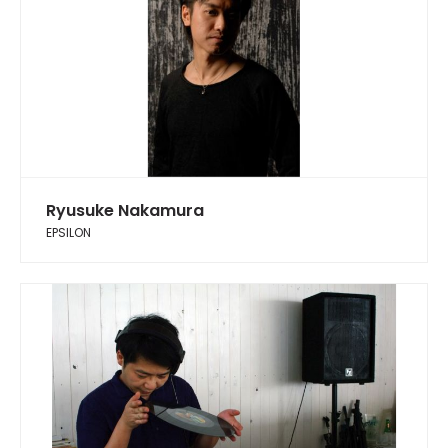
Ryusuke Nakamura
EPSILON