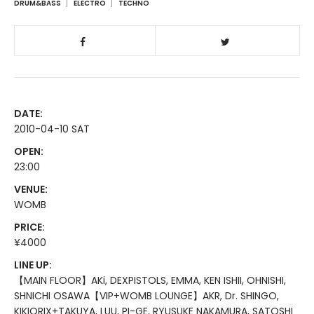
DRUM&BASS
ELECTRO
TECHNO
DATE:
2010-04-10 SAT
OPEN:
23:00
VENUE:
WOMB
PRICE:
¥4000
LINE UP:
【MAIN FLOOR】AKi, DEXPISTOLS, EMMA, KEN ISHII, OHNISHI,
SHNICHI OSAWA【VIP+WOMB LOUNGE】AKR, Dr. SHINGO,
KIKIORIX+TAKUYA, LUU, PI-GE, RYUSUKE NAKAMURA, SATOSHI