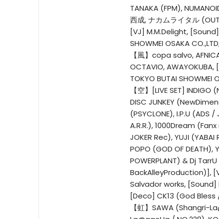
TANAKA (FPM), NUMANOID
西成, ナカムライタル (OUTPUT
[VJ] M.M.Delight, [Sound
SHOWMEI OSAKA CO.,LTD
【風】copa salvo, AFNICA
OCTAVIO, AWAYOKUBA, [S
TOKYO BUTAI SHOWMEI O
【空】[LIVE SET] INDIGO (N
DISC JUNKEY (NewDimens
(PSYCLONE), I.P.U (ADS /
A.R.R.), 1000Dream (Fanx
JOKER Rec), YUJI (YABAI 
POPO (GOD OF DEATH), Y
POWERPLANT) & Dj TarrU
BackAlleyProduction)], [
Salvador works, [Sound] 
[Deco] CK13 (God Bless 
【虹】SAWA (Shangri-La@a