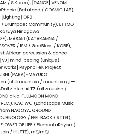
 AM / S.Korea), [DANCE] VENOM
aPhonic (BetaLand / COSMIC LAB),
 [Lighting] ORB
 Drumpoet Community), ETTOO
& Kazuya Ninagawa
ZE), MASAKI (KATAKAMNA /
OVER / ISM / GodBless / KOBE),
st African percussion & dance
VJ] mind-beding (unique),
er works] PsypnoTeK Project
NISHI (PARA)+MAYUKO
reru (chillmountain / mountain はー
Daltz a.k.a. ALTZ (altzmusica /
 MOND a.k.a. FULLMOON MOND
REC.), KAGIWO (Landscape Music
 from NAGOYA, GROUND
/ DUBNOLOGY / FEEL BACK / RTTG),
/ FLOWER OF LIFE / ElementaRhyism),
ntain / HUTTE), m◎m◎