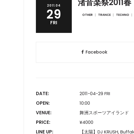
渚音楽祭2011
2011.04
29
OTHER
TRANCE
TECHNO
FRI
Facebook
DATE:
2011-04-29 FRI
OPEN:
10:00
VENUE:
舞洲スポーツアイランド
PRICE:
¥4000
LINE UP:
【太陽】DJ KRUSH, Buffalo