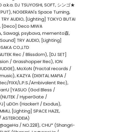
 a.k.a. DJ TSUYOSHI, SOFT, シンゴ★
), NOGERAN's Space Turning,
] TRY AUDIO, [Lighting] TOKYO BUTAI
, [Deco] Deco MIWA
, Sawagi, psybava, memento森,
ound] TRY AUDIO, [Lighting]
SAKA CO.,LTD
UTEK Rec / Blissdom), [DJ SET]
ion / Grasshopper Rec), ION
 JUDGE), MoXoN (Fractal records /
 music), KAZYA (DIGITAL MAFIA /
Rec/FIXX/L.P.S./Ambivalent Rec),
arrU [YASUO (God Bless /
 (NUTEK / HyperGate /
VJ] uDOn (Hacker!! / Exodus),
MMU, [Lighting] SPACE HAZE,
/ ASTERODEIA)
geHa / NO.228), CHU* (Shangri-