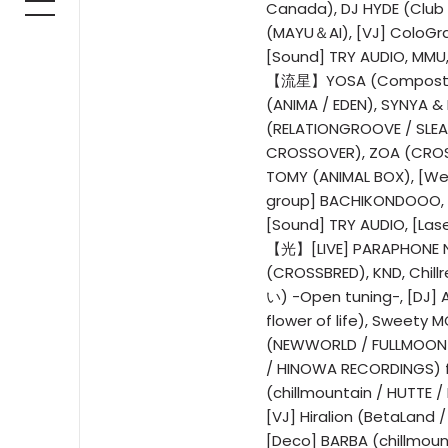
Canada), DJ HYDE (Club
(MAYU＆AI), [VJ] ColoGr
[Sound] TRY AUDIO, MMU,
【流星】YOSA (Compost /
(ANIMA / EDEN), SYNYA 
(RELATIONGROOVE / SLEA
CROSSOVER), ZOA (CROSS
TOMY (ANIMAL BOX), [We
group] BACHIKONDOOO, [
[Sound] TRY AUDIO, [Las
【光】[LIVE] PARAPHONE 
(CROSSBRED), KND, Chill
い) -Open tuning-, [DJ] A
flower of life), Sweety
(NEWWORLD / FULLMOON 
/ HINOWA RECORDINGS)
(chillmountain / HUTTE 
[VJ] Hiralion (BetaLand 
[Deco] BARBA (chillmou