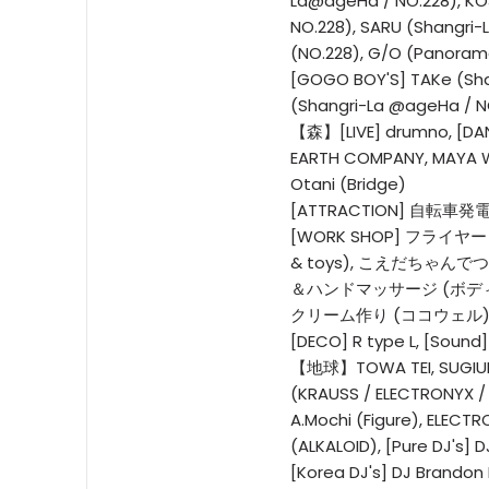
La@ageHa / NO.228), K
NO.228), SARU (Shangri-
(NO.228), G/O (Panorama
[GOGO BOY'S] TAKe (Sh
(Shangri-La @ageHa / N
【森】[LIVE] drumno, [DA
EARTH COMPANY, MAYA WI
Otani (Bridge)
[ATTRACTION] 自転
[WORK SHOP] フライヤー
& toys), こえだちゃん
＆ハンドマッサージ (ボデ
クリーム作り (ココウェル
[DECO] R type L, [Sound
【地球】TOWA TEI, SUGIURU
(KRAUSS / ELECTRONYX /
A.Mochi (Figure), ELECTR
(ALKALOID), [Pure DJ's]
[Korea DJ's] DJ Brandon N