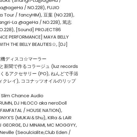
OSUKE (Shangri-La@ageHa /
La@ageHa / NO.228), FUJIO
 Tour / fancyHIM), 豆葉 (NO.228),
angri-La @ageHa / NO.228), 篤志
O.228), [Sound] PROJECT86
NCE PERFORMANCE] MAYA BELLY
TH THE BELLY BEAUTIES☆, [DJ]
車発電機ディスコ☆マーラー
と新聞で作るコラージュ (luz records
でつくるアクセサリー (PO), ねんどで手浴
ィクレイ), ココナッツオイルのリップ
)
] Slim Chance Audio
MN, DJ HILOCO aka neroDoll
 FAMFATAL / HOUSE NATION),
ONYX’S (MUKAI＆Shu), KIRa & LAiR
 DJ GEORGE, DJ MINAMI, MC MOGGYY,
eville (Seoulcialite,Club Eden /