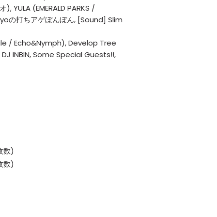
), YULA (EMERALD PARKS /
iとwayoの打ちアゲぼんぼん, [Sound] Slim
 / Echo&Nymph), Develop Tree
J INBIN, Some Special Guests!!,
枚数)
枚数)